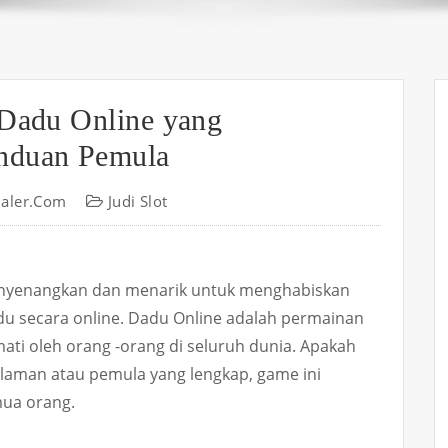
 Dadu Online yang
nduan Pemula
aler.com
Judi Slot
enyenangkan dan menarik untuk menghabiskan
Dadu secara online. Dadu Online adalah permainan
ati oleh orang -orang di seluruh dunia. Apakah
laman atau pemula yang lengkap, game ini
ua orang.