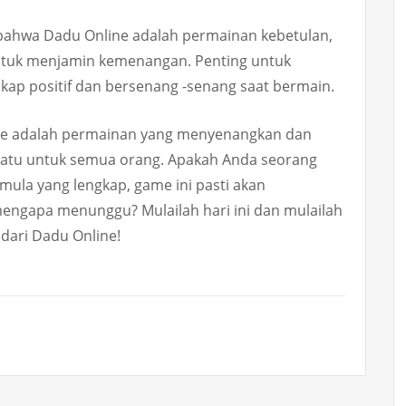
t bahwa Dadu Online adalah permainan kebetulan,
untuk menjamin kemenangan. Penting untuk
ap positif dan bersenang -senang saat bermain.
ine adalah permainan yang menyenangkan dan
atu untuk semua orang. Apakah Anda seorang
ula yang lengkap, game ini pasti akan
engapa menunggu? Mulailah hari ini dan mulailah
dari Dadu Online!