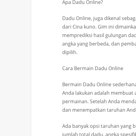
Apa Dadu Online?
Dadu Online, juga dikenal sebag
dari Cina kuno. Gim ini dimaink
memprediksi hasil gulungan d
angka yang berbeda, dan pemba
dipilih.
Cara Bermain Dadu Online
Bermain Dadu Online sederhana
Anda lakukan adalah membuat a
permainan. Setelah Anda menda
dan menempatkan taruhan Anda d
Ada banyak opsi taruhan yang b
jumlah total dadu, angka spesif