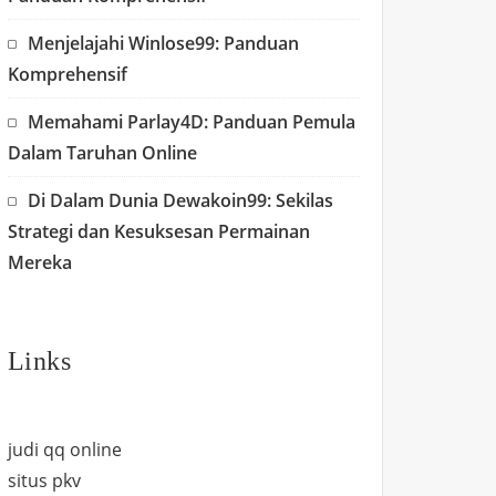
Menjelajahi Winlose99: Panduan
Komprehensif
Memahami Parlay4D: Panduan Pemula
Dalam Taruhan Online
Di Dalam Dunia Dewakoin99: Sekilas
Strategi dan Kesuksesan Permainan
Mereka
Links
judi qq online
situs pkv