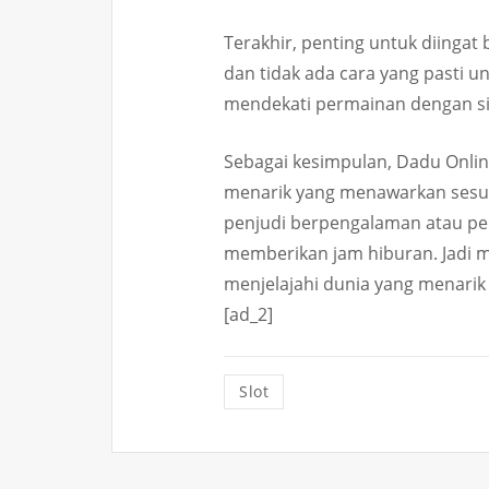
Terakhir, penting untuk diinga
dan tidak ada cara yang pasti 
mendekati permainan dengan sik
Sebagai kesimpulan, Dadu Onl
menarik yang menawarkan sesu
penjudi berpengalaman atau pem
memberikan jam hiburan. Jadi m
menjelajahi dunia yang menarik 
[ad_2]
Slot