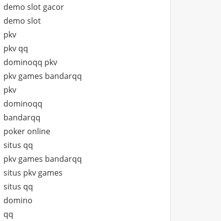
demo slot gacor
demo slot
pkv
pkv qq
dominoqq pkv
pkv games bandarqq
pkv
dominoqq
bandarqq
poker online
situs qq
pkv games bandarqq
situs pkv games
situs qq
domino
qq