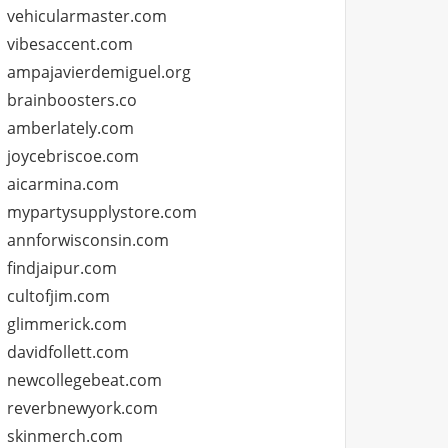
vehicularmaster.com
vibesaccent.com
ampajavierdemiguel.org
brainboosters.co
amberlately.com
joycebriscoe.com
aicarmina.com
mypartysupplystore.com
annforwisconsin.com
findjaipur.com
cultofjim.com
glimmerick.com
davidfollett.com
newcollegebeat.com
reverbnewyork.com
skinmerch.com