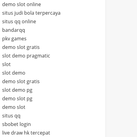
demo slot online
situs judi bola terpercaya
situs qq online
bandarqq
pkv games
demo slot gratis
slot demo pragmatic
slot
slot demo
demo slot gratis
slot demo pg
demo slot pg
demo slot
situs qq
sbobet login
live draw hk tercepat