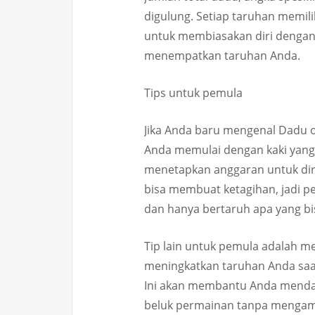
digulung. Setiap taruhan memili
untuk membiasakan diri dengan
menempatkan taruhan Anda.
Tips untuk pemula
Jika Anda baru mengenal Dadu 
Anda memulai dengan kaki yang 
menetapkan anggaran untuk diri
bisa membuat ketagihan, jadi p
dan hanya bertaruh apa yang bi
Tip lain untuk pemula adalah m
meningkatkan taruhan Anda saa
Ini akan membantu Anda mendap
beluk permainan tanpa mengambi