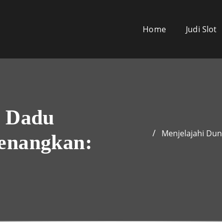
Home
Judi Slot
a Dadu
Menjelajahi Du
enangkan: