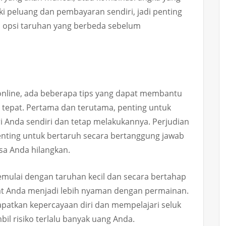
ki peluang dan pembayaran sendiri, jadi penting
 opsi taruhan yang berbeda sebelum
online, ada beberapa tips yang dapat membantu
tepat. Pertama dan terutama, penting untuk
 Anda sendiri dan tetap melakukannya. Perjudian
enting untuk bertaruh secara bertanggung jawab
sa Anda hilangkan.
emulai dengan taruhan kecil dan secara bertahap
t Anda menjadi lebih nyaman dengan permainan.
atkan kepercayaan diri dan mempelajari seluk
l risiko terlalu banyak uang Anda.