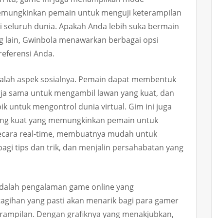
emungkinkan pemain untuk menguji keterampilan
 seluruh dunia. Apakah Anda lebih suka bermain
g lain, Gwinbola menawarkan berbagai opsi
eferensi Anda.
 adalah aspek sosialnya. Pemain dapat membentuk
erja sama untuk mengambil lawan yang kuat, dan
k untuk mengontrol dunia virtual. Gim ini juga
ang kuat yang memungkinkan pemain untuk
secara real-time, membuatnya mudah untuk
agi tips dan trik, dan menjalin persahabatan yang
adalah pengalaman game online yang
ihan yang pasti akan menarik bagi para gamer
terampilan. Dengan grafiknya yang menakjubkan,