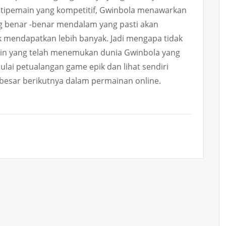
ltipemain yang kompetitif, Gwinbola menawarkan
 benar -benar mendalam yang pasti akan
mendapatkan lebih banyak. Jadi mengapa tidak
in yang telah menemukan dunia Gwinbola yang
lai petualangan game epik dan lihat sendiri
besar berikutnya dalam permainan online.