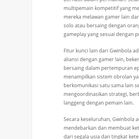
multipemain kompetitif yang m
mereka melawan gamer lain dari
solo atau bersaing dengan oran
gameplay yang sesuai dengan pr
Fitur kunci lain dari Gwinbola
aliansi dengan gamer lain, bek
bersaing dalam pertempuran epi
menampilkan sistem obrolan y
berkomunikasi satu sama lain 
mengoordinasikan strategi, berb
langgeng dengan pemain lain.
Secara keseluruhan, Gwinbola 
mendebarkan dan membuat ketag
dari segala usia dan tingkat ke