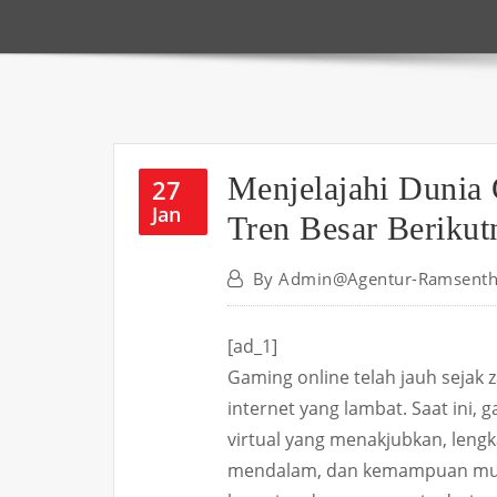
Menjelajahi Dunia
27
Jan
Tren Besar Beriku
By
Admin@agentur-Ramsenth
[ad_1]
Gaming online telah jauh sejak 
internet yang lambat. Saat ini
virtual yang menakjubkan, lengka
mendalam, dan kemampuan mul