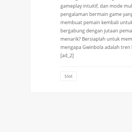
gameplay intuitif, dan mode mu
pengalaman bermain game yang
membuat pemain kembali untuk 
bergabung dengan jutaan pema
menarik? Bersiaplah untuk memu
mengapa Gwinbola adalah tren 
[ad_2]
Slot