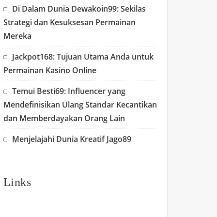
Di Dalam Dunia Dewakoin99: Sekilas
Strategi dan Kesuksesan Permainan
Mereka
Jackpot168: Tujuan Utama Anda untuk
Permainan Kasino Online
Temui Besti69: Influencer yang
Mendefinisikan Ulang Standar Kecantikan
dan Memberdayakan Orang Lain
Menjelajahi Dunia Kreatif Jago89
Links