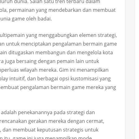
luruh dunia. Salah satu tren terbaru dalam
bola, permainan yang mendebarkan dan membuat
unia game oleh badai.
ultipemain yang menggabungkan elemen strategi,
gan untuk menciptakan pengalaman bermain game
main ditugaskan membangun dan mengelola kota
ra juga bersaing dengan pemain lain untuk
rluas wilayah mereka. Gim ini menampilkan
ay intuitif, dan berbagai opsi kustomisasi yang
embuat pengalaman bermain game mereka yang
a adalah penekanannya pada strategi dan
erencanakan gerakan mereka dengan cermat,
 dan membuat keputusan strategis untuk
in itu, game ini juga menampilkan mode