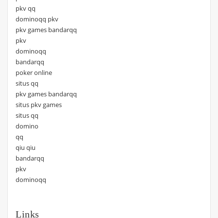
pkv qq
dominoqq pkv
pkv games bandarqq
pkv
dominoqq
bandarqq
poker online
situs qq
pkv games bandarqq
situs pkv games
situs qq
domino
qq
qiu qiu
bandarqq
pkv
dominoqq
Links