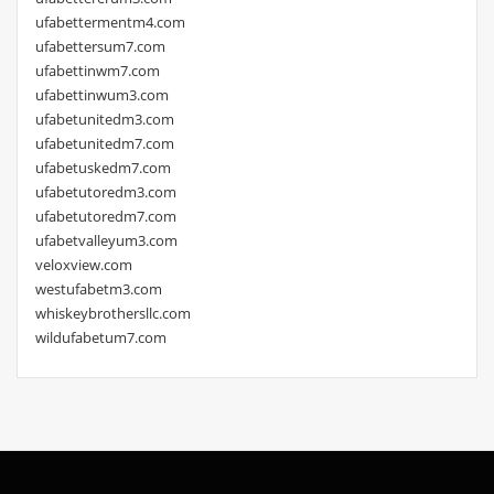
ufabettermentm4.com
ufabettersum7.com
ufabettinwm7.com
ufabettinwum3.com
ufabetunitedm3.com
ufabetunitedm7.com
ufabetuskedm7.com
ufabetutoredm3.com
ufabetutoredm7.com
ufabetvalleyum3.com
veloxview.com
westufabetm3.com
whiskeybrothersllc.com
wildufabetum7.com