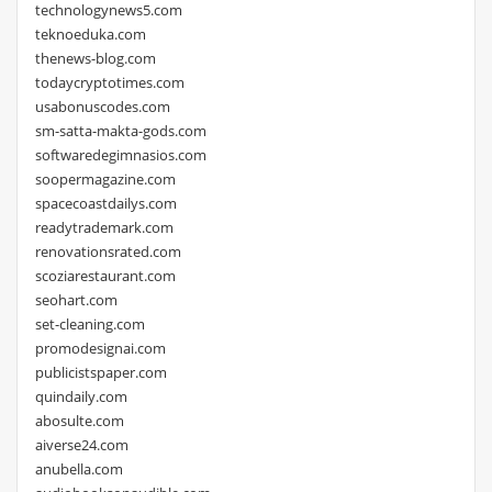
technologynews5.com
teknoeduka.com
thenews-blog.com
todaycryptotimes.com
usabonuscodes.com
sm-satta-makta-gods.com
softwaredegimnasios.com
soopermagazine.com
spacecoastdailys.com
readytrademark.com
renovationsrated.com
scoziarestaurant.com
seohart.com
set-cleaning.com
promodesignai.com
publicistspaper.com
quindaily.com
abosulte.com
aiverse24.com
anubella.com