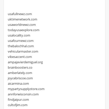
usafullnewz.com
uktimenetwork.com
usaworldnewz.com
todayusaexplore.com
usalocality.com
usafournewz.com
thebalochhal.com
vehicularmaster.com
vibesaccent.com
ampajavierdemiguel.org
brainboosters.co
amberlately.com
joycebriscoe.com
aicarmina.com
mypartysupplystore.com
annforwisconsin.com
findjaipur.com
cultofjim.com