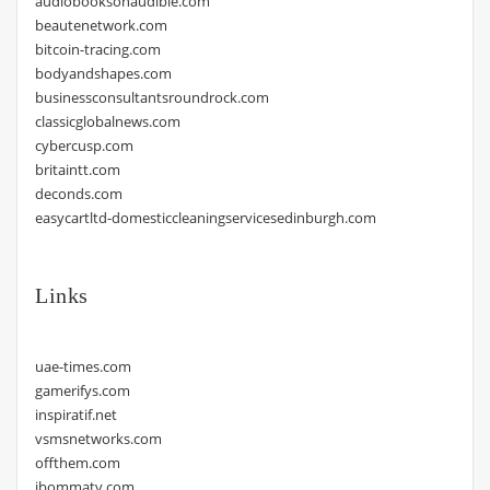
audiobooksonaudible.com
beautenetwork.com
bitcoin-tracing.com
bodyandshapes.com
businessconsultantsroundrock.com
classicglobalnews.com
cybercusp.com
britaintt.com
deconds.com
easycartltd-domesticcleaningservicesedinburgh.com
Links
uae-times.com
gamerifys.com
inspiratif.net
vsmsnetworks.com
offthem.com
ibommatv.com