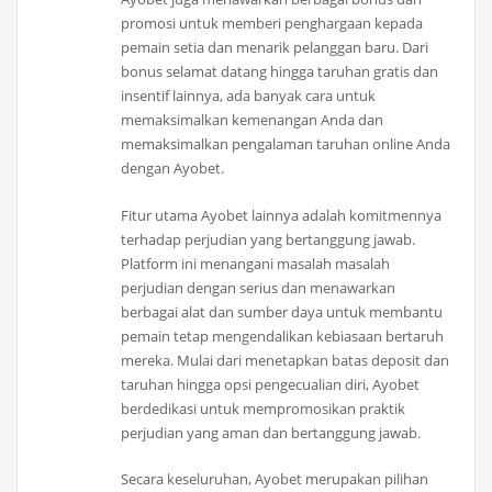
promosi untuk memberi penghargaan kepada
pemain setia dan menarik pelanggan baru. Dari
bonus selamat datang hingga taruhan gratis dan
insentif lainnya, ada banyak cara untuk
memaksimalkan kemenangan Anda dan
memaksimalkan pengalaman taruhan online Anda
dengan Ayobet.
Fitur utama Ayobet lainnya adalah komitmennya
terhadap perjudian yang bertanggung jawab.
Platform ini menangani masalah masalah
perjudian dengan serius dan menawarkan
berbagai alat dan sumber daya untuk membantu
pemain tetap mengendalikan kebiasaan bertaruh
mereka. Mulai dari menetapkan batas deposit dan
taruhan hingga opsi pengecualian diri, Ayobet
berdedikasi untuk mempromosikan praktik
perjudian yang aman dan bertanggung jawab.
Secara keseluruhan, Ayobet merupakan pilihan