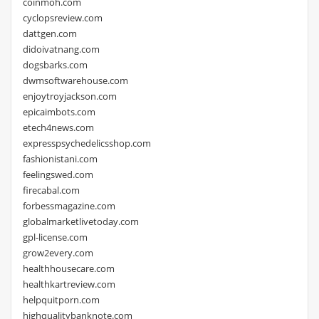
coinmoh.com
cyclopsreview.com
dattgen.com
didoivatnang.com
dogsbarks.com
dwmsoftwarehouse.com
enjoytroyjackson.com
epicaimbots.com
etech4news.com
expresspsychedelicsshop.com
fashionistani.com
feelingswed.com
firecabal.com
forbessmagazine.com
globalmarketlivetoday.com
gpl-license.com
grow2every.com
healthhousecare.com
healthkartreview.com
helpquitporn.com
highqualitybanknote.com