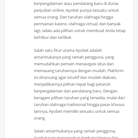
berpengalaman atau pendatang baru di dunia
perjudian online, Ayobet punya sesuatu untuk
semua orang. Dari taruhan olahraga hingga
permainan kasino, olahraga virtual, dan banyak
lagi, selalu ada pilihan untuk membuat Anda tetap
terhibur dan terlibat.
Salah satu fitur utama Ayobet adalah
antarmukanya yang ramah pengguna, yang
memudahkan pemain menavigasi situs dan
memasang taruhannya dengan mudah. Platform
ini dirancang agar intuitif dan mudah diakses,
menjadikannya pilihan tepat bagi petaruh
berpengalaman dan pendatang baru. Dengan
beragam pilihan taruhan yang tersedia, mulai dari
taruhan olahraga tradisional hingga pasar khusus
lainnya, Ayobet memiliki sesuatu untuk semua
orang.
Selain antarmukanya yang ramah pengguna,
Ayobet juga menawarkan berbagai bonus dan