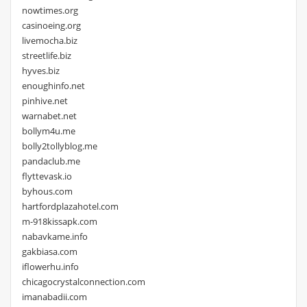
nowtimes.org
casinoeing.org
livemocha.biz
streetlife.biz
hyves.biz
enoughinfo.net
pinhive.net
warnabet.net
bollym4u.me
bolly2tollyblog.me
pandaclub.me
flyttevask.io
byhous.com
hartfordplazahotel.com
m-918kissapk.com
nabavkame.info
gakbiasa.com
iflowerhu.info
chicagocrystalconnection.com
imanabadii.com