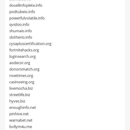
dosellinfoplete.info
podtubeio.info
powerfulvolatile.info
qvidsio.info
shumaio.info
slotherio.info
cysapluscertification.org
fortnitehacks.org
loginsearch.org
aodecor.org
donorsmatch.org
nowtimes.org
casinoeing.org
livemocha.biz
streetlife.biz
hyves.biz
enoughinfo.net
pinhive.net
warnabet.net
bollym4u.me