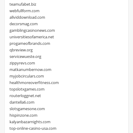
teamufabet.biz
webfullform.com
allviddownload.com
decorsmag.com
gamblingcasinonews.com
universitiesofamerica.net
progameofbrands.com
qbreview.org
servicewueste.org
zippyrevs.com
matkanumbernow.com
myjobcirculars.com
healthmoreoverfitness.com
topslotxgames.com
routerloggnet.net
dantella6.com
slotsgamesone.com
hispinzone.com
kalyanbazarnights.com
top-online-casino-usa.com