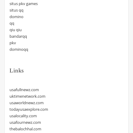
situs pkv games
situs qq
domino
qq
qiu qiu
bandarqq
pkv
dominoqq
Links
usafullnewz.com
uktimenetwork.com
usaworldnewz.com
todayusaexplore.com
usalocality.com
usafournewz.com
thebalochhal.com