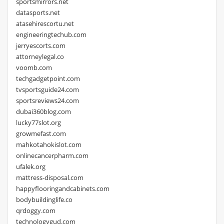
sportsmirrors.net
datasports.net
atasehirescortu.net
engineeringtechub.com
jerryescorts.com
attorneylegal.co
voomb.com
techgadgetpoint.com
tvsportsguide24.com
sportsreviews24.com
dubai360blog.com
lucky77slot.org
growmefast.com
mahkotahokislot.com
onlinecancerpharm.com
ufalek.org
mattress-disposal.com
happyflooringandcabinets.com
bodybuildinglife.co
qrdoggy.com
technologygud.com