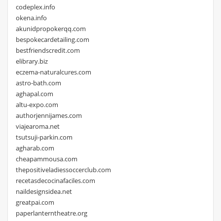
codeplex.info
okena.info
akunidpropokerqq.com
bespokecardetailing.com
bestfriendscredit.com
elibrary.biz
eczema-naturalcures.com
astro-bath.com
aghapal.com
altu-expo.com
authorjennijames.com
viajearoma.net
tsutsuji-parkin.com
agharab.com
cheapammousa.com
thepositiveladiessoccerclub.com
recetasdecocinafaciles.com
naildesignsidea.net
greatpai.com
paperlanterntheatre.org