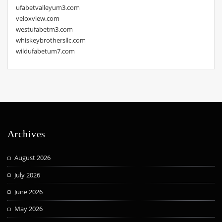
ufabetvalleyum3.com
veloxview.com
westufabetm3.com
whiskeybrothersllc.com
wildufabetum7.com
Archives
August 2026
July 2026
June 2026
May 2026