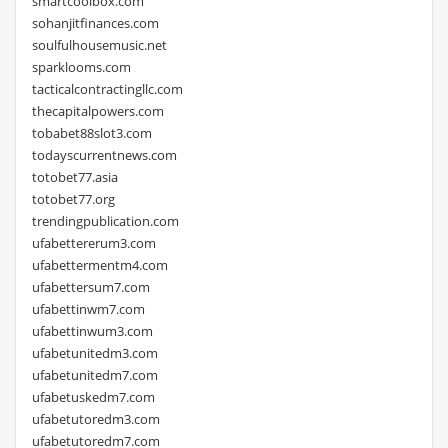
smartcoolbox.com
sohanjitfinances.com
soulfulhousemusic.net
sparklooms.com
tacticalcontractingllc.com
thecapitalpowers.com
tobabet88slot3.com
todayscurrentnews.com
totobet77.asia
totobet77.org
trendingpublication.com
ufabettererum3.com
ufabettermentm4.com
ufabettersum7.com
ufabettinwm7.com
ufabettinwum3.com
ufabetunitedm3.com
ufabetunitedm7.com
ufabetuskedm7.com
ufabetutoredm3.com
ufabetutoredm7.com