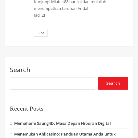
Kunjungi Miabet88 hari ini dan mulailah
menempatkan taruhan Anda!
[ad_2]
Slot
Search
Search
Recent Posts
Memahami Saung4D: Masa Depan Hiburan Digital
Menemukan Ahlicasino: Panduan Utama Anda untuk