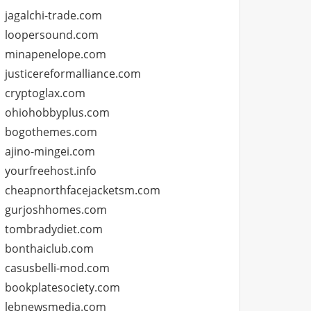
jagalchi-trade.com
loopersound.com
minapenelope.com
justicereformalliance.com
cryptoglax.com
ohiohobbyplus.com
bogothemes.com
ajino-mingei.com
yourfreehost.info
cheapnorthfacejacketsm.com
gurjoshhomes.com
tombradydiet.com
bonthaiclub.com
casusbelli-mod.com
bookplatesociety.com
lebnewsmedia.com