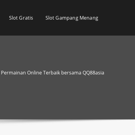
Slot Gratis
Slot Gampang Menang
 Permainan Online Terbaik bersama QQ88asia