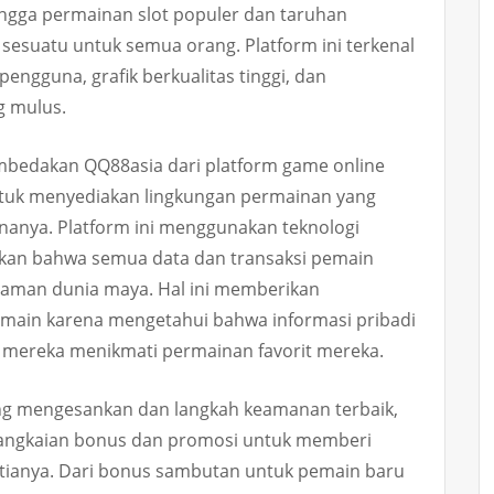
hingga permainan slot populer dan taruhan
esuatu untuk semua orang. Platform ini terkenal
ngguna, grafik berkualitas tinggi, dan
 mulus.
embedakan QQ88asia dari platform game online
tuk menyediakan lingkungan permainan yang
nanya. Platform ini menggunakan teknologi
ikan bahwa semua data dan transaksi pemain
ncaman dunia maya. Hal ini memberikan
emain karena mengetahui bahwa informasi pribadi
 mereka menikmati permainan favorit mereka.
ang mengesankan dan langkah keamanan terbaik,
angkaian bonus dan promosi untuk memberi
ianya. Dari bonus sambutan untuk pemain baru