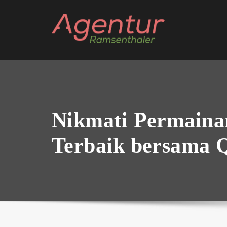
Skip
to
content
Nikmati Permaina
Terbaik bersama 