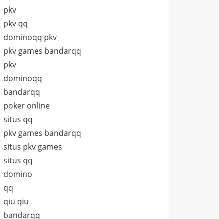
pkv
pkv qq
dominoqq pkv
pkv games bandarqq
pkv
dominoqq
bandarqq
poker online
situs qq
pkv games bandarqq
situs pkv games
situs qq
domino
qq
qiu qiu
bandarqq