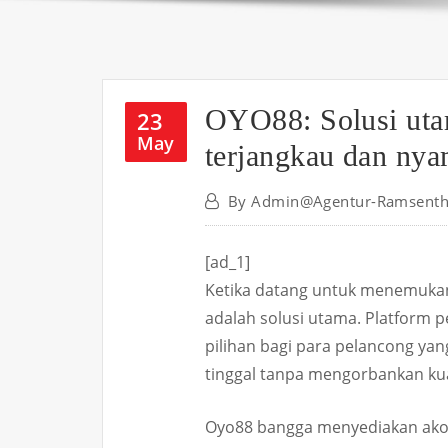
OYO88: Solusi uta
23
May
terjangkau dan ny
By
Admin@agentur-Ramsenth
[ad_1]
Ketika datang untuk menemuka
adalah solusi utama. Platform p
pilihan bagi para pelancong y
tinggal tanpa mengorbankan ku
Oyo88 bangga menyediakan ako