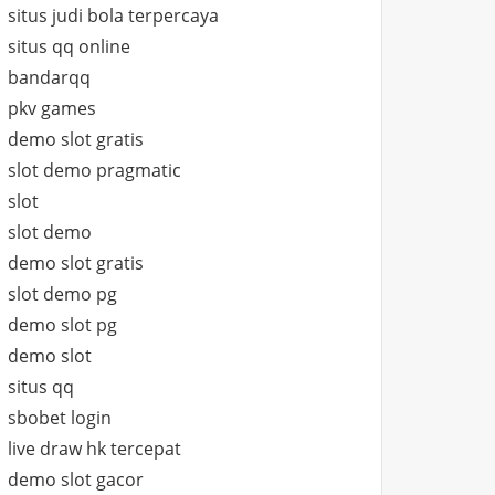
situs judi bola terpercaya
situs qq online
bandarqq
pkv games
demo slot gratis
slot demo pragmatic
slot
slot demo
demo slot gratis
slot demo pg
demo slot pg
demo slot
situs qq
sbobet login
live draw hk tercepat
demo slot gacor