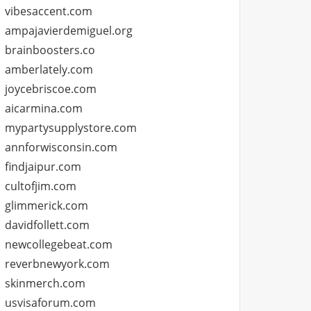
vibesaccent.com
ampajavierdemiguel.org
brainboosters.co
amberlately.com
joycebriscoe.com
aicarmina.com
mypartysupplystore.com
annforwisconsin.com
findjaipur.com
cultofjim.com
glimmerick.com
davidfollett.com
newcollegebeat.com
reverbnewyork.com
skinmerch.com
usvisaforum.com