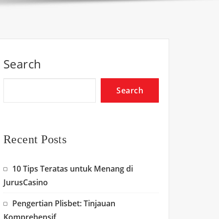
Search
Search
Recent Posts
10 Tips Teratas untuk Menang di
JurusCasino
Pengertian Plisbet: Tinjauan
Komprehensif