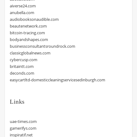
aiverse24.com
anubella.com
audiobooksonaudible.com
beautenetwork.com
bitcoin-tracing.com
bodyandshapes.com
businessconsultantsroundrock.com
classicglobalnews.com
cybercusp.com
britaintt.com
deconds.com
easycartltd-domesticcleaningservicesedinburgh.com
Links
uae-times.com
gamerifys.com
inspiratif.net