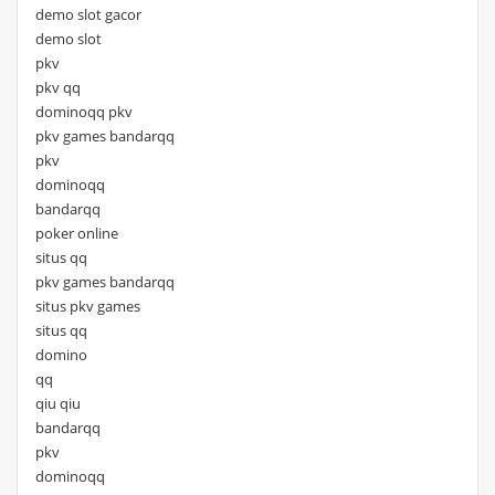
demo slot gacor
demo slot
pkv
pkv qq
dominoqq pkv
pkv games bandarqq
pkv
dominoqq
bandarqq
poker online
situs qq
pkv games bandarqq
situs pkv games
situs qq
domino
qq
qiu qiu
bandarqq
pkv
dominoqq