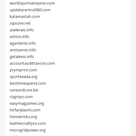
worldsportsempires.com
updatecentral360.com
katamastah.com
zqscore.net
aseleraio.info
asticio.info
egardenio.info
arxteamio.info
getalexio.info
accountaudittaxcon.com
prymprint.com
sportkeeda.org
besttimespend.com
careandcure.biz
cogniyo.com
easymagazines.org
hirfanjilasmi.com
hometricks.org
leathercraftpro.com
microgridpower.org