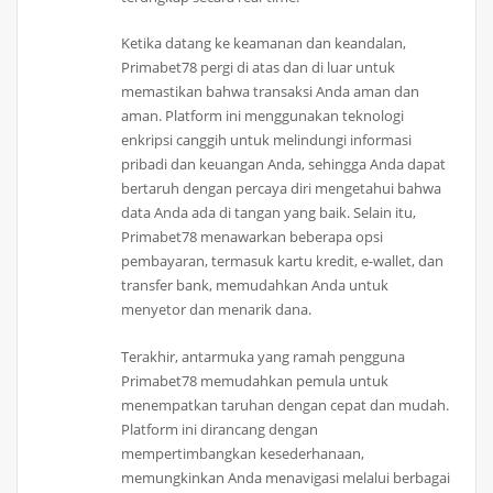
Ketika datang ke keamanan dan keandalan,
Primabet78 pergi di atas dan di luar untuk
memastikan bahwa transaksi Anda aman dan
aman. Platform ini menggunakan teknologi
enkripsi canggih untuk melindungi informasi
pribadi dan keuangan Anda, sehingga Anda dapat
bertaruh dengan percaya diri mengetahui bahwa
data Anda ada di tangan yang baik. Selain itu,
Primabet78 menawarkan beberapa opsi
pembayaran, termasuk kartu kredit, e-wallet, dan
transfer bank, memudahkan Anda untuk
menyetor dan menarik dana.
Terakhir, antarmuka yang ramah pengguna
Primabet78 memudahkan pemula untuk
menempatkan taruhan dengan cepat dan mudah.
Platform ini dirancang dengan
mempertimbangkan kesederhanaan,
memungkinkan Anda menavigasi melalui berbagai