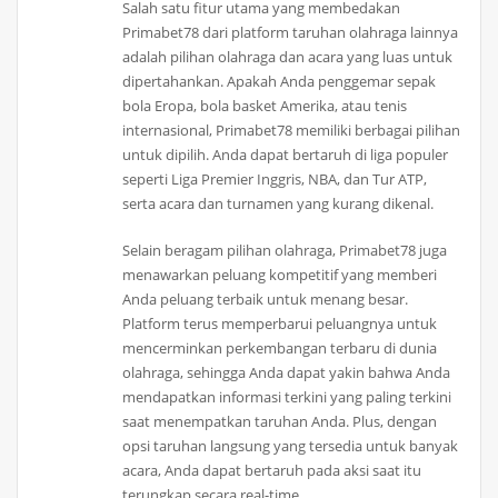
Salah satu fitur utama yang membedakan
Primabet78 dari platform taruhan olahraga lainnya
adalah pilihan olahraga dan acara yang luas untuk
dipertahankan. Apakah Anda penggemar sepak
bola Eropa, bola basket Amerika, atau tenis
internasional, Primabet78 memiliki berbagai pilihan
untuk dipilih. Anda dapat bertaruh di liga populer
seperti Liga Premier Inggris, NBA, dan Tur ATP,
serta acara dan turnamen yang kurang dikenal.
Selain beragam pilihan olahraga, Primabet78 juga
menawarkan peluang kompetitif yang memberi
Anda peluang terbaik untuk menang besar.
Platform terus memperbarui peluangnya untuk
mencerminkan perkembangan terbaru di dunia
olahraga, sehingga Anda dapat yakin bahwa Anda
mendapatkan informasi terkini yang paling terkini
saat menempatkan taruhan Anda. Plus, dengan
opsi taruhan langsung yang tersedia untuk banyak
acara, Anda dapat bertaruh pada aksi saat itu
terungkap secara real-time.