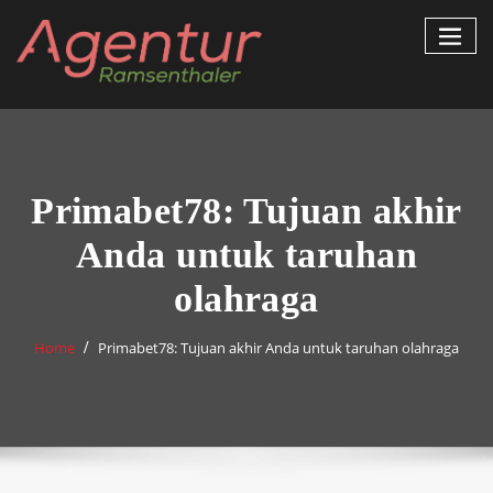
Skip
to
content
Primabet78: Tujuan akhir
Anda untuk taruhan
olahraga
Home
Primabet78: Tujuan akhir Anda untuk taruhan olahraga