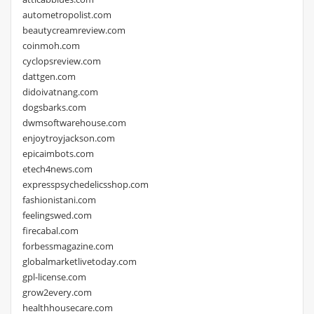
autometropolist.com
beautycreamreview.com
coinmoh.com
cyclopsreview.com
dattgen.com
didoivatnang.com
dogsbarks.com
dwmsoftwarehouse.com
enjoytroyjackson.com
epicaimbots.com
etech4news.com
expresspsychedelicsshop.com
fashionistani.com
feelingswed.com
firecabal.com
forbessmagazine.com
globalmarketlivetoday.com
gpl-license.com
grow2every.com
healthhousecare.com