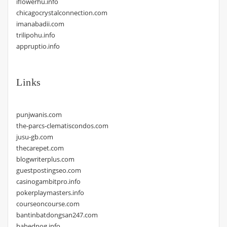
iflowerhu.info
chicagocrystalconnection.com
imanabadii.com
trilipohu.info
appruptio.info
Links
punjwanis.com
the-parcs-clematiscondos.com
jusu-gb.com
thecarepet.com
blogwriterplus.com
guestpostingseo.com
casinogambitpro.info
pokerplaymasters.info
courseoncourse.com
bantinbatdongsan247.com
bahednog.info