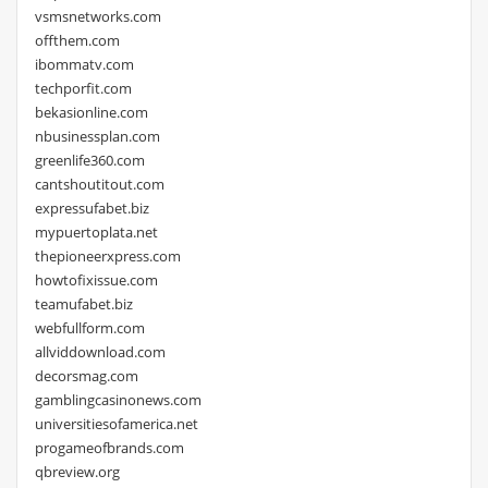
vsmsnetworks.com
offthem.com
ibommatv.com
techporfit.com
bekasionline.com
nbusinessplan.com
greenlife360.com
cantshoutitout.com
expressufabet.biz
mypuertoplata.net
thepioneerxpress.com
howtofixissue.com
teamufabet.biz
webfullform.com
allviddownload.com
decorsmag.com
gamblingcasinonews.com
universitiesofamerica.net
progameofbrands.com
qbreview.org