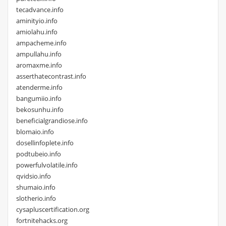
tecadvance.info
aminityio.info
amiolahu.info
ampacheme.info
ampullahu.info
aromaxme.info
asserthatecontrast.info
atenderme.info
bangumiio.info
bekosunhu.info
beneficialgrandiose.info
blomaio.info
dosellinfoplete.info
podtubeio.info
powerfulvolatile.info
qvidsio.info
shumaio.info
slotherio.info
cysapluscertification.org
fortnitehacks.org