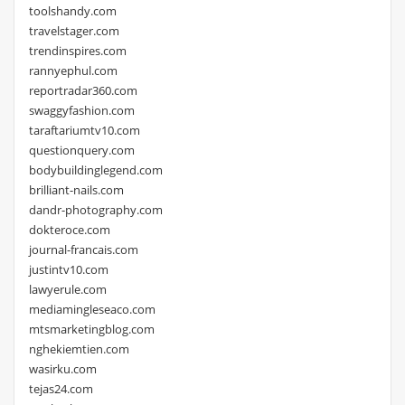
toolshandy.com
travelstager.com
trendinspires.com
rannyephul.com
reportradar360.com
swaggyfashion.com
taraftariumtv10.com
questionquery.com
bodybuildinglegend.com
brilliant-nails.com
dandr-photography.com
dokteroce.com
journal-francais.com
justintv10.com
lawyerule.com
mediamingleseaco.com
mtsmarketingblog.com
nghekiemtien.com
wasirku.com
tejas24.com