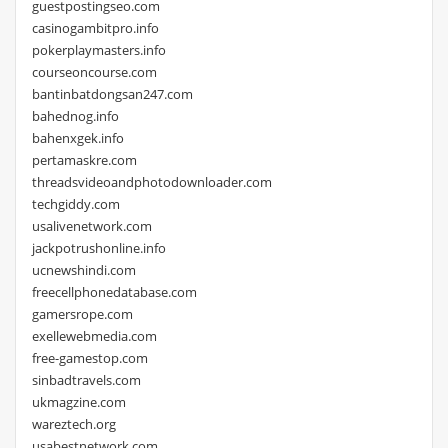
guestpostingseo.com
casinogambitpro.info
pokerplaymasters.info
courseoncourse.com
bantinbatdongsan247.com
bahednog.info
bahenxgek.info
pertamaskre.com
threadsvideoandphotodownloader.com
techgiddy.com
usalivenetwork.com
jackpotrushonline.info
ucnewshindi.com
freecellphonedatabase.com
gamersrope.com
exellewebmedia.com
free-gamestop.com
sinbadtravels.com
ukmagzine.com
wareztech.org
usabestnetwork.com