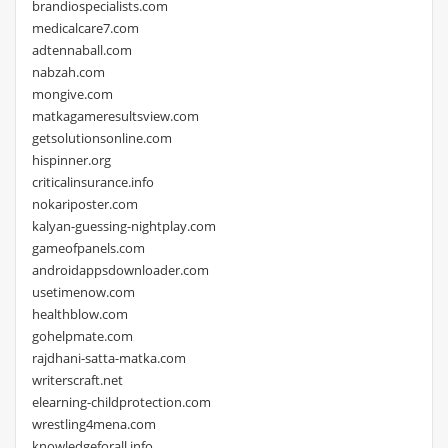
brandiospecialists.com
medicalcare7.com
adtennaball.com
nabzah.com
mongive.com
matkagameresultsview.com
getsolutionsonline.com
hispinner.org
criticalinsurance.info
nokariposter.com
kalyan-guessing-nightplay.com
gameofpanels.com
androidappsdownloader.com
usetimenow.com
healthblow.com
gohelpmate.com
rajdhani-satta-matka.com
writerscraft.net
elearning-childprotection.com
wrestling4mena.com
knowledgeforall.info