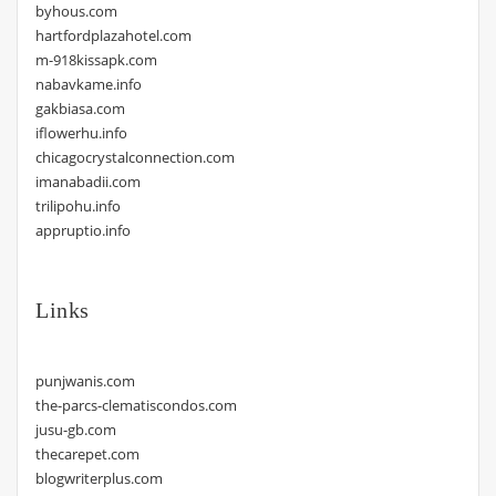
byhous.com
hartfordplazahotel.com
m-918kissapk.com
nabavkame.info
gakbiasa.com
iflowerhu.info
chicagocrystalconnection.com
imanabadii.com
trilipohu.info
appruptio.info
Links
punjwanis.com
the-parcs-clematiscondos.com
jusu-gb.com
thecarepet.com
blogwriterplus.com