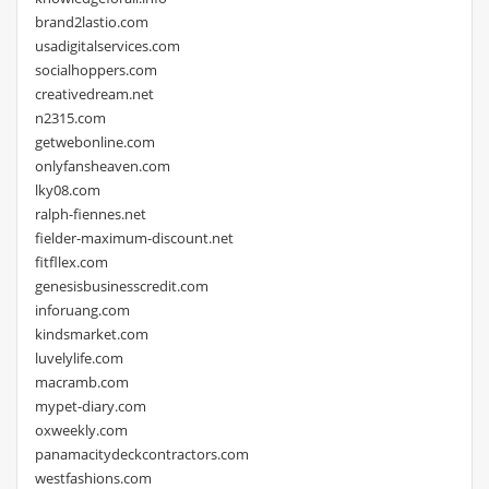
brand2lastio.com
usadigitalservices.com
socialhoppers.com
creativedream.net
n2315.com
getwebonline.com
onlyfansheaven.com
lky08.com
ralph-fiennes.net
fielder-maximum-discount.net
fitfllex.com
genesisbusinesscredit.com
inforuang.com
kindsmarket.com
luvelylife.com
macramb.com
mypet-diary.com
oxweekly.com
panamacitydeckcontractors.com
westfashions.com