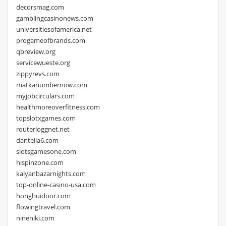
decorsmag.com
gamblingcasinonews.com
universitiesofamerica.net
progameofbrands.com
qbreview.org
servicewueste.org
zippyrevs.com
matkanumbernow.com
myjobcirculars.com
healthmoreoverfitness.com
topslotxgames.com
routerloggnet.net
dantella6.com
slotsgamesone.com
hispinzone.com
kalyanbazarnights.com
top-online-casino-usa.com
honghuidoor.com
flowingtravel.com
nineniki.com