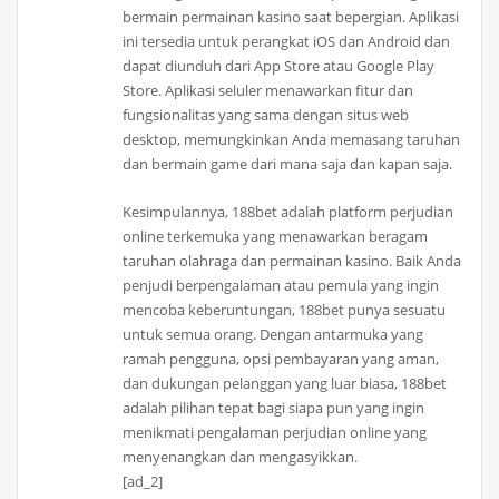
bermain permainan kasino saat bepergian. Aplikasi
ini tersedia untuk perangkat iOS dan Android dan
dapat diunduh dari App Store atau Google Play
Store. Aplikasi seluler menawarkan fitur dan
fungsionalitas yang sama dengan situs web
desktop, memungkinkan Anda memasang taruhan
dan bermain game dari mana saja dan kapan saja.
Kesimpulannya, 188bet adalah platform perjudian
online terkemuka yang menawarkan beragam
taruhan olahraga dan permainan kasino. Baik Anda
penjudi berpengalaman atau pemula yang ingin
mencoba keberuntungan, 188bet punya sesuatu
untuk semua orang. Dengan antarmuka yang
ramah pengguna, opsi pembayaran yang aman,
dan dukungan pelanggan yang luar biasa, 188bet
adalah pilihan tepat bagi siapa pun yang ingin
menikmati pengalaman perjudian online yang
menyenangkan dan mengasyikkan.
[ad_2]