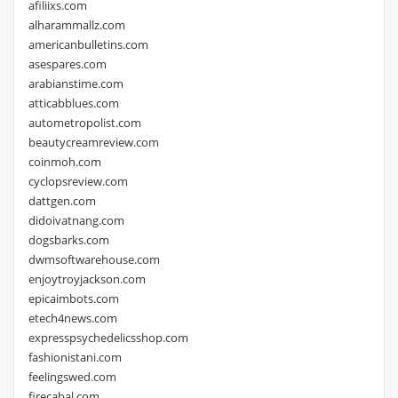
afiliixs.com
alharammallz.com
americanbulletins.com
asespares.com
arabianstime.com
atticabblues.com
autometropolist.com
beautycreamreview.com
coinmoh.com
cyclopsreview.com
dattgen.com
didoivatnang.com
dogsbarks.com
dwmsoftwarehouse.com
enjoytroyjackson.com
epicaimbots.com
etech4news.com
expresspsychedelicsshop.com
fashionistani.com
feelingswed.com
firecabal.com