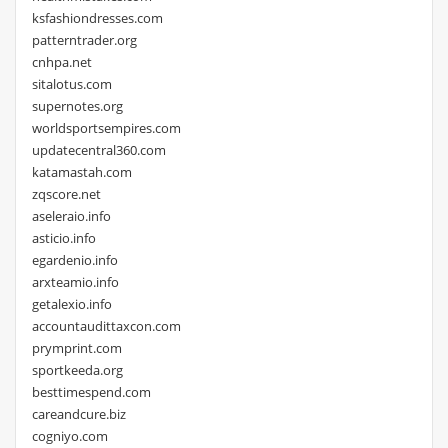
ksfashiondresses.com
patterntrader.org
cnhpa.net
sitalotus.com
supernotes.org
worldsportsempires.com
updatecentral360.com
katamastah.com
zqscore.net
aseleraio.info
asticio.info
egardenio.info
arxteamio.info
getalexio.info
accountaudittaxcon.com
prymprint.com
sportkeeda.org
besttimespend.com
careandcure.biz
cogniyo.com