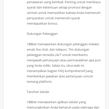
penawaran uang kembali. Penting untuk membaca
syarat dan ketentuan setiap promosi dengan
cermat untuk memastikan bahwa Anda memenuhi
persyaratan untuk memenuhi syarat
mendapatkan bonus.
Dukungan Pelanggan
188bet menawarkan dukungan pelanggan melalui
email, live chat, dan telepon. Tim dukungan
pelanggan tersedia 24/7 untuk membantu
menjawab pertanyaan atau permasalahan apa pun
yang Anda miliki. Selain itu, situs web ini
menampilkan bagian FAQ komprehensif yang
memberikan jawaban atas pertanyaan umum
tentang platform.
Taruhan Seluler
188bet menawarkan aplikasi seluler yang
memungkinkan Anda bertaruh pada olahraga dan