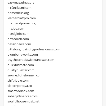
easymagazines.org
hirfanjilasmi.com
hometricks.org
leathercraftpro.com
microgridpower.org
mixiqo.com
needglobe.com
ortocoach.com
passionawe.com
pittsburghpaintingprofessionals.com
plumberryworks.com
psychoterapiawioletanowak.com
quickultimate.com
quirkyquester.com
sexmedicineformen.com
shiftripple.com
slotterpercaya.co
smartcoolbox.com
sohanjitfinances.com
soulfulhousemusic.net