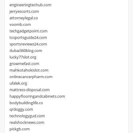
engineeringtechub.com
jerryescorts.com
attorneylegal.co
voomb.com
techgadgetpoint.com
tvsportsguide24.com
sportsreviews24.com
dubai360blog.com
lucky77slot.org
growmefast.com
mahkotahokislot.com
onlinecancerpharm.com
ufalek.org
mattress-disposal.com
happyflooringandcabinets.com
bodybuildinglife.co
qrdoggy.com
technologygud.com
realshocknews.com
pickgb.com