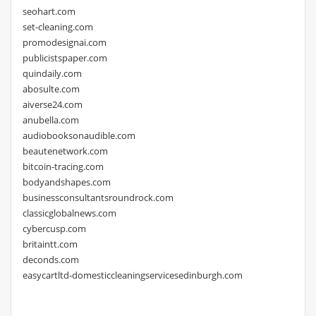
seohart.com
set-cleaning.com
promodesignai.com
publicistspaper.com
quindaily.com
abosulte.com
aiverse24.com
anubella.com
audiobooksonaudible.com
beautenetwork.com
bitcoin-tracing.com
bodyandshapes.com
businessconsultantsroundrock.com
classicglobalnews.com
cybercusp.com
britaintt.com
deconds.com
easycartltd-domesticcleaningservicesedinburgh.com