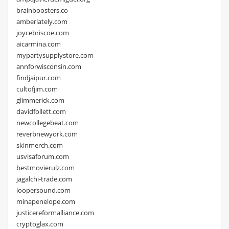
brainboosters.co
amberlately.com
joycebriscoe.com
aicarmina.com
mypartysupplystore.com
annforwisconsin.com
findjaipur.com
cultofjim.com
glimmerick.com
davidfollett.com
newcollegebeat.com
reverbnewyork.com
skinmerch.com
usvisaforum.com
bestmovierulz.com
jagalchi-trade.com
loopersound.com
minapenelope.com
justicereformalliance.com
cryptoglax.com