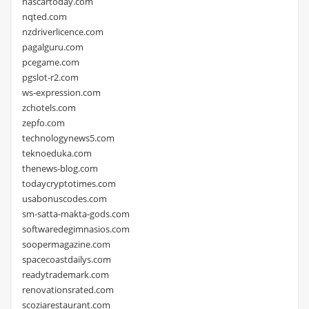
nascartoday.com
nqted.com
nzdriverlicence.com
pagalguru.com
pcegame.com
pgslot-r2.com
ws-expression.com
zchotels.com
zepfo.com
technologynews5.com
teknoeduka.com
thenews-blog.com
todaycryptotimes.com
usabonuscodes.com
sm-satta-makta-gods.com
softwaredegimnasios.com
soopermagazine.com
spacecoastdailys.com
readytrademark.com
renovationsrated.com
scoziarestaurant.com