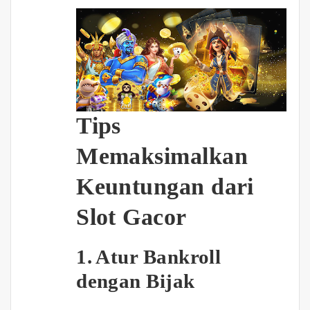
Tips
Memaksimalkan
Keuntungan dari
Slot Gacor
1. Atur Bankroll
dengan Bijak