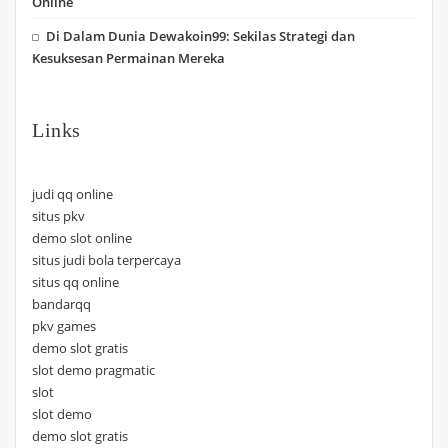
Online
Di Dalam Dunia Dewakoin99: Sekilas Strategi dan
Kesuksesan Permainan Mereka
Links
judi qq online
situs pkv
demo slot online
situs judi bola terpercaya
situs qq online
bandarqq
pkv games
demo slot gratis
slot demo pragmatic
slot
slot demo
demo slot gratis