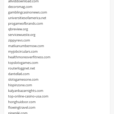
allviddownload.com
decorsmag.com
gamblingcasinonews.com
universitiesofamerica.net
progameofbrands.com
qbreview.org
servicewueste.org
zippyrevs.com
matkanumbernow.com
myjobcirculars.com
healthmoreoverfitness.com
topslotxgames.com
routerloggnet.net
dantella6.com
slotsgamesone.com
hispinzone.com
kalyanbazarnights.com
top-online-casino-usa.com
honghuidoor.com
flowingtravel.com
nineniki.com