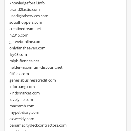
knowledgeforall.info
brand2lastio.com
usadigitalservices.com
socialhoppers.com
creativedream.net
n2315.com
getwebonline.com
onlyfansheaven.com
lky08.com
ralph-fiennes.net
fielder-maximum-discount.net
fitfllex.com
genesisbusinesscredit.com
inforuang.com
kindsmarket.com
luvelylife.com
macramb.com
mypet-diary.com
oxweekly.com
panamacitydeckcontractors.com