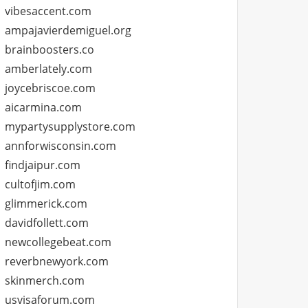
vibesaccent.com
ampajavierdemiguel.org
brainboosters.co
amberlately.com
joycebriscoe.com
aicarmina.com
mypartysupplystore.com
annforwisconsin.com
findjaipur.com
cultofjim.com
glimmerick.com
davidfollett.com
newcollegebeat.com
reverbnewyork.com
skinmerch.com
usvisaforum.com