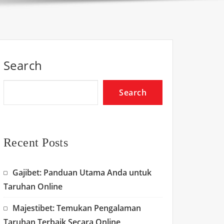
Search
Search
Recent Posts
Gajibet: Panduan Utama Anda untuk
Taruhan Online
Majestibet: Temukan Pengalaman
Taruhan Terbaik Secara Online