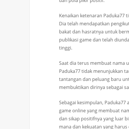
dan pola pikir positif.
Kenaikan ketenaran Paduka77 ti
Dia telah mendapatkan pengiku
bakat dan hasratnya untuk berm
publikasi game dan telah diunda
tinggi.
Saat dia terus membuat nama unt
Paduka77 tidak menunjukkan ta
tantangan dan peluang baru un
membuktikan dirinya sebagai sala
Sebagai kesimpulan, Paduka77 a
game online yang membuat nama 
dan sikap positifnya yang luar b
mana dan kekuatan yang harus 