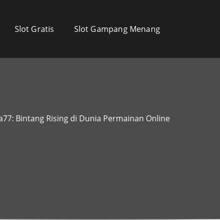
Slot Gratis
Slot Gampang Menang
77: Bintang Rising di Dunia Permainan Online