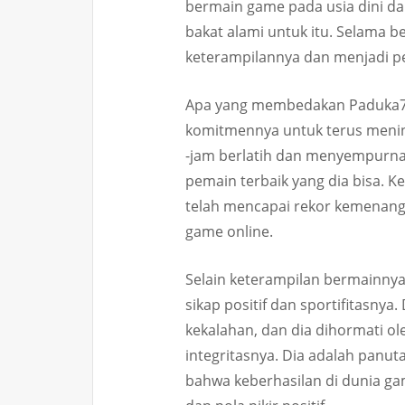
bermain game pada usia dini d
bakat alami untuk itu. Selama b
keterampilannya dan menjadi pe
Apa yang membedakan Paduka77 
komitmennya untuk terus meni
-jam berlatih dan menyempurnak
pemain terbaik yang dia bisa. Ke
telah mencapai rekor kemenan
game online.
Selain keterampilan bermainnya 
sikap positif dan sportifitasny
kekalahan, dan dia dihormati o
integritasnya. Dia adalah panu
bahwa keberhasilan di dunia gam