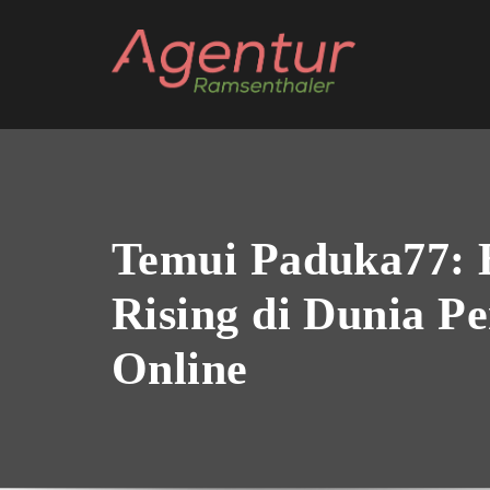
Skip
to
content
Temui Paduka77: 
Rising di Dunia P
Online