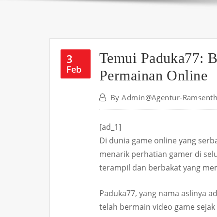
Temui Paduka77: B
3
Feb
Permainan Online
By
Admin@agentur-Ramsenth
[ad_1]
Di dunia game online yang serb
menarik perhatian gamer di sel
terampil dan berbakat yang me
Paduka77, yang nama aslinya ada
telah bermain video game seja