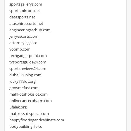
sportsgallerys.com
sportsmirrors.net
datasports.net
atasehirescortu.net
engineeringtechub.com
jerryescorts.com
attorneylegal.co
voomb.com
techgadgetpoint.com
tvsportsguide24.com
sportsreviews24.com
dubai360blog.com
lucky77slot.org
growmefast.com
mahkotahokislot.com
onlinecancerpharm.com
ufalek.org
mattress-disposal.com
happyflooringandcabinets.com
bodybuildinglife.co