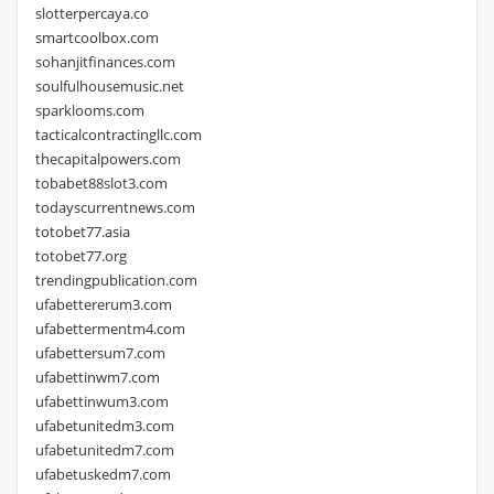
slotterpercaya.co
smartcoolbox.com
sohanjitfinances.com
soulfulhousemusic.net
sparklooms.com
tacticalcontractingllc.com
thecapitalpowers.com
tobabet88slot3.com
todayscurrentnews.com
totobet77.asia
totobet77.org
trendingpublication.com
ufabettererum3.com
ufabettermentm4.com
ufabettersum7.com
ufabettinwm7.com
ufabettinwum3.com
ufabetunitedm3.com
ufabetunitedm7.com
ufabetuskedm7.com