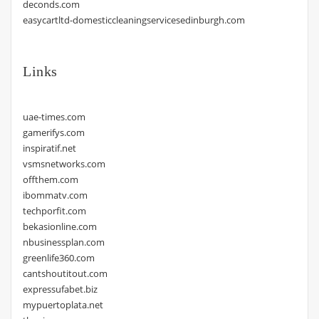
deconds.com
easycartltd-domesticcleaningservicesedinburgh.com
Links
uae-times.com
gamerifys.com
inspiratif.net
vsmsnetworks.com
offthem.com
ibommatv.com
techporfit.com
bekasionline.com
nbusinessplan.com
greenlife360.com
cantshoutitout.com
expressufabet.biz
mypuertoplata.net