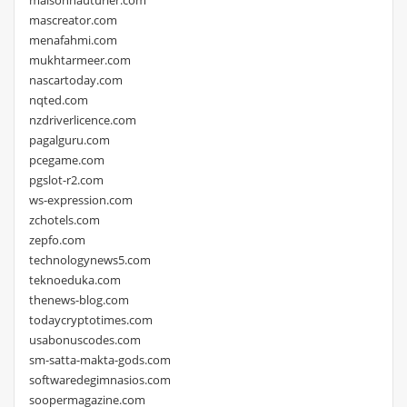
mascreator.com
menafahmi.com
mukhtarmeer.com
nascartoday.com
nqted.com
nzdriverlicence.com
pagalguru.com
pcegame.com
pgslot-r2.com
ws-expression.com
zchotels.com
zepfo.com
technologynews5.com
teknoeduka.com
thenews-blog.com
todaycryptotimes.com
usabonuscodes.com
sm-satta-makta-gods.com
softwaredegimnasios.com
soopermagazine.com