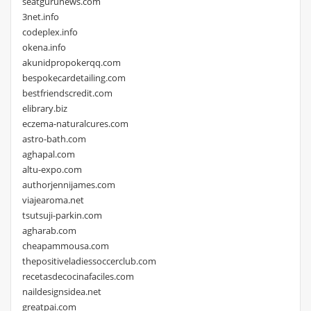
seatgurunews.com
3net.info
codeplex.info
okena.info
akunidpropokerqq.com
bespokecardetailing.com
bestfriendscredit.com
elibrary.biz
eczema-naturalcures.com
astro-bath.com
aghapal.com
altu-expo.com
authorjennijames.com
viajearoma.net
tsutsuji-parkin.com
agharab.com
cheapammousa.com
thepositiveladiessoccerclub.com
recetasdecocinafaciles.com
naildesignsidea.net
greatpai.com