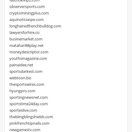
observersports.com
cryptominingplus.com
aquinoticiaspe.com
longhairedfrenchbulldog.com
lawyersforhire.co
businemarket.com
matahari88play.net
moneydescriptor.com
youthsmagazine.com
painaidee.net
sportsdarkest.com
webtoon.biz
thesportswires.com
hyungpro.com
sportingnewsnet.com
sportstime24day.com
sporteslive.com
theblingblingshields.com
pinkfrenchtipnails.com
newgamestv.com