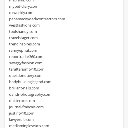
mypet-diary.com
oxweekly.com
panamacitydeckcontractors.com
westfashions.com
toolshandy.com
travelstager.com
trendinspires.com
rannyephul.com
reportradar360.com
swaggyfashion.com
taraftariumtv10.com
questionquery.com
bodybuildinglegend.com
brilliant-nails.com
dandr-photography.com
dokteroce.com
journal-francais.com
justintv10.com
lawyerule.com
mediamingleseaco.com