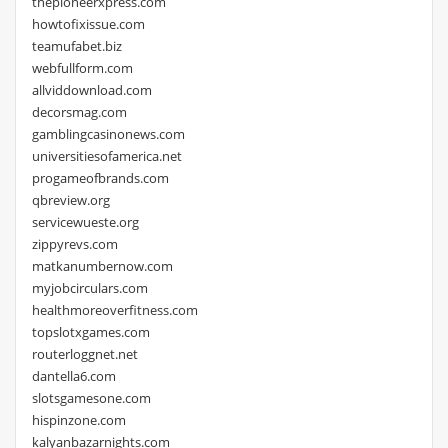
thepioneerxpress.com
howtofixissue.com
teamufabet.biz
webfullform.com
allviddownload.com
decorsmag.com
gamblingcasinonews.com
universitiesofamerica.net
progameofbrands.com
qbreview.org
servicewueste.org
zippyrevs.com
matkanumbernow.com
myjobcirculars.com
healthmoreoverfitness.com
topslotxgames.com
routerloggnet.net
dantella6.com
slotsgamesone.com
hispinzone.com
kalyanbazarnights.com