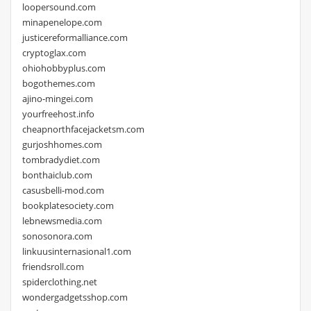
loopersound.com
minapenelope.com
justicereformalliance.com
cryptoglax.com
ohiohobbyplus.com
bogothemes.com
ajino-mingei.com
yourfreehost.info
cheapnorthfacejacketsm.com
gurjoshhomes.com
tombradydiet.com
bonthaiclub.com
casusbelli-mod.com
bookplatesociety.com
lebnewsmedia.com
sonosonora.com
linkuusinternasional1.com
friendsroll.com
spiderclothing.net
wondergadgetsshop.com