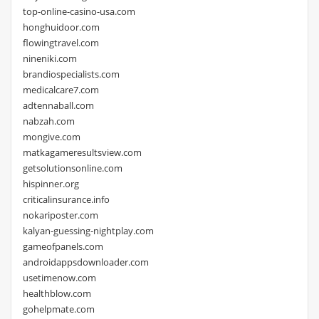
top-online-casino-usa.com
honghuidoor.com
flowingtravel.com
nineniki.com
brandiospecialists.com
medicalcare7.com
adtennaball.com
nabzah.com
mongive.com
matkagameresultsview.com
getsolutionsonline.com
hispinner.org
criticalinsurance.info
nokariposter.com
kalyan-guessing-nightplay.com
gameofpanels.com
androidappsdownloader.com
usetimenow.com
healthblow.com
gohelpmate.com