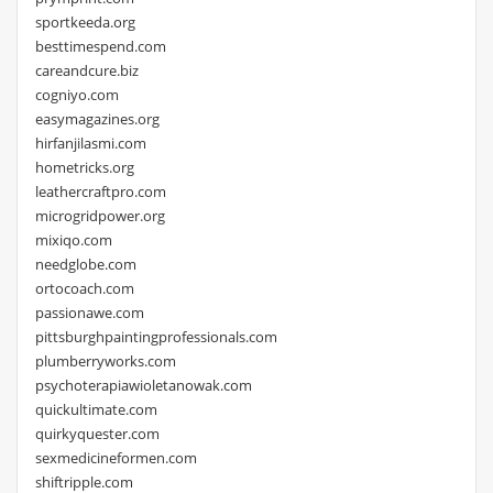
sportkeeda.org
besttimespend.com
careandcure.biz
cogniyo.com
easymagazines.org
hirfanjilasmi.com
hometricks.org
leathercraftpro.com
microgridpower.org
mixiqo.com
needglobe.com
ortocoach.com
passionawe.com
pittsburghpaintingprofessionals.com
plumberryworks.com
psychoterapiawioletanowak.com
quickultimate.com
quirkyquester.com
sexmedicineformen.com
shiftripple.com