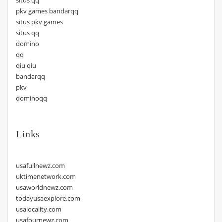
pkv games bandarqq
situs pkv games
situs qq
domino
qq
qiu qiu
bandarqq
pkv
dominoqq
Links
usafullnewz.com
uktimenetwork.com
usaworldnewz.com
todayusaexplore.com
usalocality.com
usafournewz.com