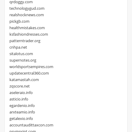
qrdoggy.com
technologygud.com
realshocknews.com
pickgb.com
healthmistakes.com
ksfashiondresses.com
patterntrader.org
cnhpa.net
sitalotus.com
supernotes.org
worldsportsempires.com
updatecentral360.com
katamastah.com
zqscore.net
aseleraio.info
asticio.info
egardenio.info
arxteamio.info
getalexio.info
accountaudittaxcon.com
prymprint.com