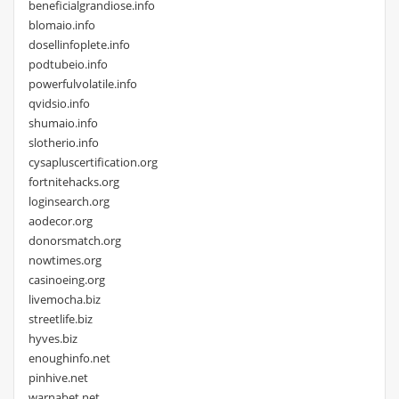
beneficialgrandiose.info
blomaio.info
dosellinfoplete.info
podtubeio.info
powerfulvolatile.info
qvidsio.info
shumaio.info
slotherio.info
cysapluscertification.org
fortnitehacks.org
loginsearch.org
aodecor.org
donorsmatch.org
nowtimes.org
casinoeing.org
livemocha.biz
streetlife.biz
hyves.biz
enoughinfo.net
pinhive.net
warnabet.net