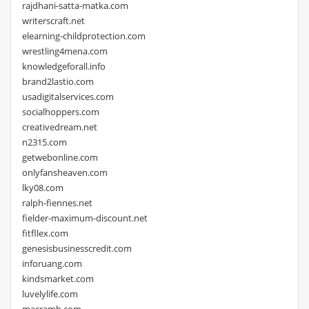
rajdhani-satta-matka.com
writerscraft.net
elearning-childprotection.com
wrestling4mena.com
knowledgeforall.info
brand2lastio.com
usadigitalservices.com
socialhoppers.com
creativedream.net
n2315.com
getwebonline.com
onlyfansheaven.com
lky08.com
ralph-fiennes.net
fielder-maximum-discount.net
fitfllex.com
genesisbusinesscredit.com
inforuang.com
kindsmarket.com
luvelylife.com
macramb.com