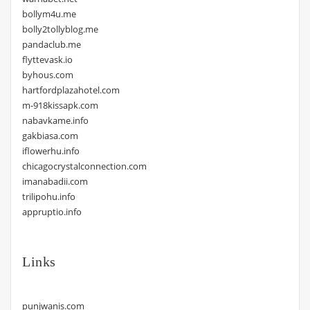
bollym4u.me
bolly2tollyblog.me
pandaclub.me
flyttevask.io
byhous.com
hartfordplazahotel.com
m-918kissapk.com
nabavkame.info
gakbiasa.com
iflowerhu.info
chicagocrystalconnection.com
imanabadii.com
trilipohu.info
appruptio.info
Links
punjwanis.com