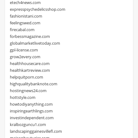
etech4news.com
expresspsychedelicsshop.com
fashionistani.com
feelingswed.com
firecabal.com
forbessmagazine.com
globalmarketlivetoday.com
gpl-license.com
grow2every.com
healthhousecare.com
healthkartreview.com
helpquitporn.com
highqualitybanknote.com
hostingnews24.com
hottstyle.com
howtodiyanything.com
inspiringearthlings.com
investindependent.com
kralbozguncu1.com
landscapinggainesvillefl.com
maisonhauturier.com