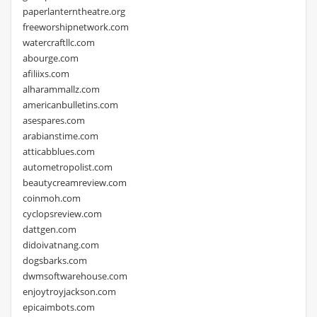
paperlanterntheatre.org
freeworshipnetwork.com
watercraftllc.com
abourge.com
afiliixs.com
alharammallz.com
americanbulletins.com
asespares.com
arabianstime.com
atticabblues.com
autometropolist.com
beautycreamreview.com
coinmoh.com
cyclopsreview.com
dattgen.com
didoivatnang.com
dogsbarks.com
dwmsoftwarehouse.com
enjoytroyjackson.com
epicaimbots.com