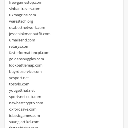
free-gamestop.com
sinbadtravels.com
ukmagzine.com
wareztech.org
usabestnetwork.com
jessepinkmanoutfit.com
umailsend.com
retarys.com
fasterformationcpf.com
goldensnuggles.com
lookbattlemap.com
buyrdpservice.com
yesport.net
tostylo.com
yougetthat.net
sportsnetclub.com
newbestcrypto.com
oxfordsave.com
iclassicgames.com
saung-artikel.com
fasthokivip2.com