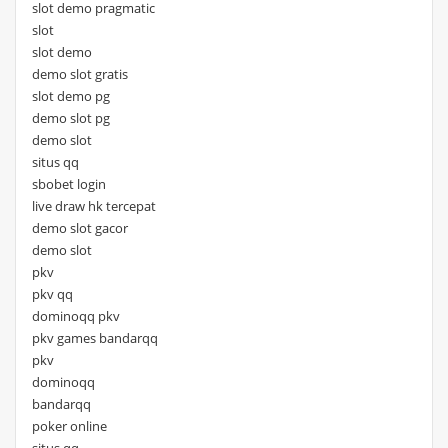
slot demo pragmatic
slot
slot demo
demo slot gratis
slot demo pg
demo slot pg
demo slot
situs qq
sbobet login
live draw hk tercepat
demo slot gacor
demo slot
pkv
pkv qq
dominoqq pkv
pkv games bandarqq
pkv
dominoqq
bandarqq
poker online
situs qq