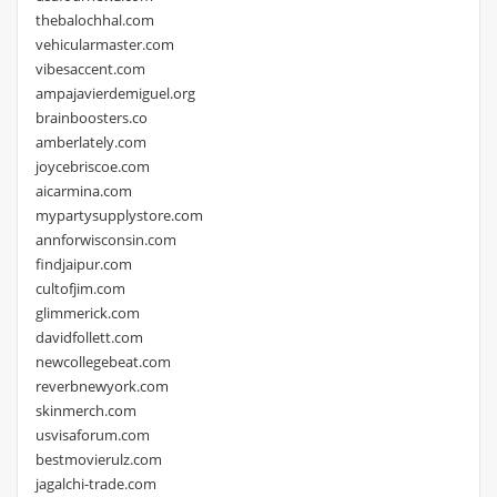
thebalochhal.com
vehicularmaster.com
vibesaccent.com
ampajavierdemiguel.org
brainboosters.co
amberlately.com
joycebriscoe.com
aicarmina.com
mypartysupplystore.com
annforwisconsin.com
findjaipur.com
cultofjim.com
glimmerick.com
davidfollett.com
newcollegebeat.com
reverbnewyork.com
skinmerch.com
usvisaforum.com
bestmovierulz.com
jagalchi-trade.com