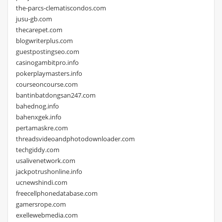
the-parcs-clematiscondos.com
jusu-gb.com
thecarepet.com
blogwriterplus.com
guestpostingseo.com
casinogambitpro.info
pokerplaymasters.info
courseoncourse.com
bantinbatdongsan247.com
bahednog.info
bahenxgek.info
pertamaskre.com
threadsvideoandphotodownloader.com
techgiddy.com
usalivenetwork.com
jackpotrushonline.info
ucnewshindi.com
freecellphonedatabase.com
gamersrope.com
exellewebmedia.com