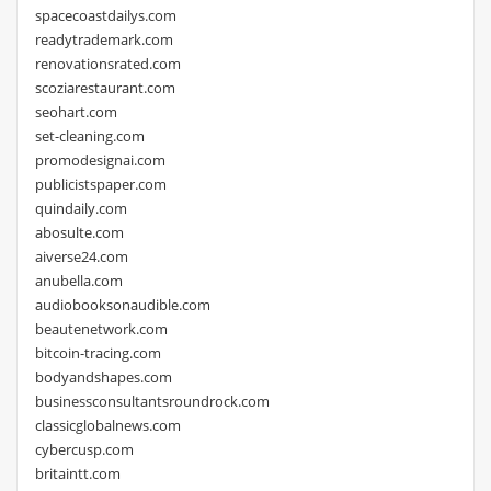
spacecoastdailys.com
readytrademark.com
renovationsrated.com
scoziarestaurant.com
seohart.com
set-cleaning.com
promodesignai.com
publicistspaper.com
quindaily.com
abosulte.com
aiverse24.com
anubella.com
audiobooksonaudible.com
beautenetwork.com
bitcoin-tracing.com
bodyandshapes.com
businessconsultantsroundrock.com
classicglobalnews.com
cybercusp.com
britaintt.com