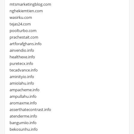
mtsmarketingblog.com
nghekiemtien.com
wasirku.com
tejas24.com
poolturbo.com
prachestait.com
artforafghans.info
airvendio.info
healthexe.info
puretecx.info
tecadvance.info
aminityio.info
amiolahu.info
ampacheme.info
ampullahu.info
aromaxme.info
asserthatecontrast.info
atenderme.info
bangumiio.info
bekosunhu.info