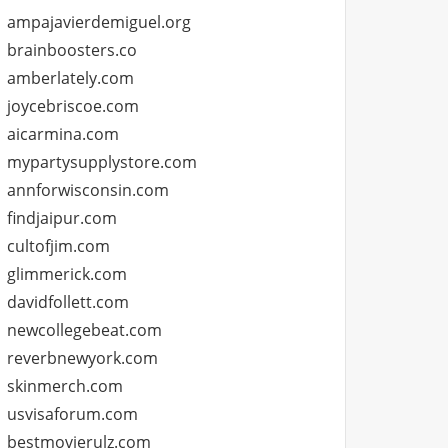
ampajavierdemiguel.org
brainboosters.co
amberlately.com
joycebriscoe.com
aicarmina.com
mypartysupplystore.com
annforwisconsin.com
findjaipur.com
cultofjim.com
glimmerick.com
davidfollett.com
newcollegebeat.com
reverbnewyork.com
skinmerch.com
usvisaforum.com
bestmovierulz.com