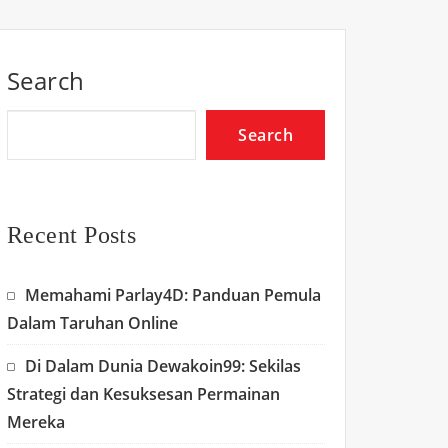
Search
Search
Recent Posts
Memahami Parlay4D: Panduan Pemula
Dalam Taruhan Online
Di Dalam Dunia Dewakoin99: Sekilas
Strategi dan Kesuksesan Permainan
Mereka