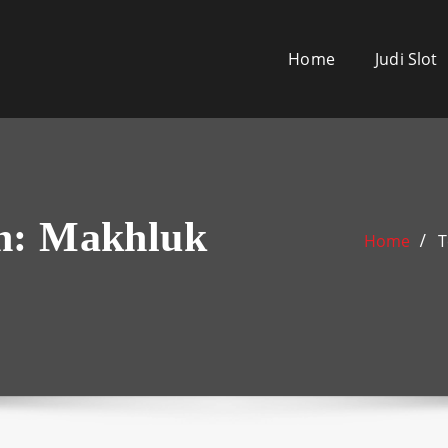
Home
Judi Slot
n: Makhluk
Home
T