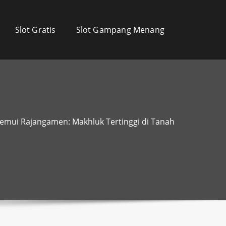
Slot Gratis
Slot Gampang Menang
emui Rajangamen: Makhluk Tertinggi di Tanah