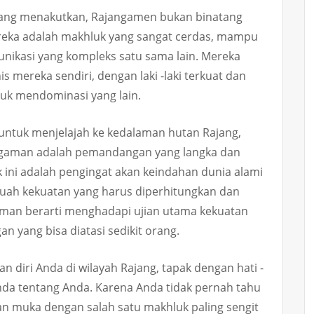
 yang menakutkan, Rajangamen bukan binatang
ereka adalah makhluk yang sangat cerdas, mampu
kasi yang kompleks satu sama lain. Mereka
is mereka sendiri, dengan laki -laki terkuat dan
tuk mendominasi yang lain.
untuk menjelajah ke kedalaman hutan Rajang,
gaman adalah pemandangan yang langka dan
ini adalah pengingat akan keindahan dunia alami
ebuah kekuatan yang harus diperhitungkan dan
man berarti menghadapi ujian utama kekuatan
n yang bisa diatasi sedikit orang.
n diri Anda di wilayah Rajang, tapak dengan hati -
da tentang Anda. Karena Anda tidak pernah tahu
 muka dengan salah satu makhluk paling sengit