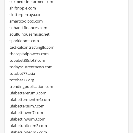
sexmedicineformen.com
shiftripple.com
slotterpercaya.co
smartcoolbox.com
sohanjitfinances.com
soulfulhousemusic.net
sparklooms.com
tacticalcontractingllc.com
thecapitalpowers.com
tobabet88slot3.com
todayscurrentnews.com
totobet77.asia
totobet77.org
trendingpublication.com
ufabettererum3.com
ufabettermentm4.com
ufabettersum7.com
ufabettinwm7.com
ufabettinwum3.com
ufabetunitedm3.com
ufabetunitedm7.com