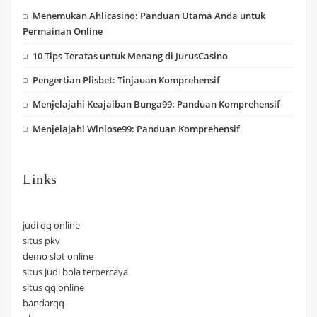
Menemukan Ahlicasino: Panduan Utama Anda untuk
Permainan Online
10 Tips Teratas untuk Menang di JurusCasino
Pengertian Plisbet: Tinjauan Komprehensif
Menjelajahi Keajaiban Bunga99: Panduan Komprehensif
Menjelajahi Winlose99: Panduan Komprehensif
Links
judi qq online
situs pkv
demo slot online
situs judi bola terpercaya
situs qq online
bandarqq