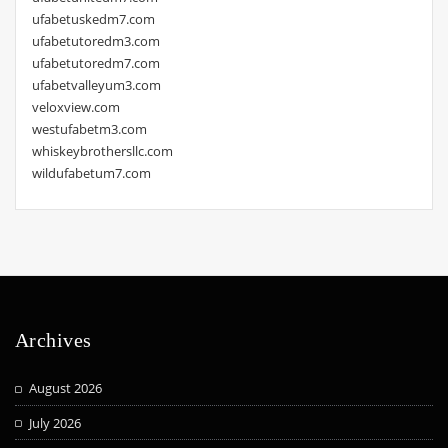
ufabetuskedm7.com
ufabetutoredm3.com
ufabetutoredm7.com
ufabetvalleyum3.com
veloxview.com
westufabetm3.com
whiskeybrothersllc.com
wildufabetum7.com
Archives
August 2026
July 2026