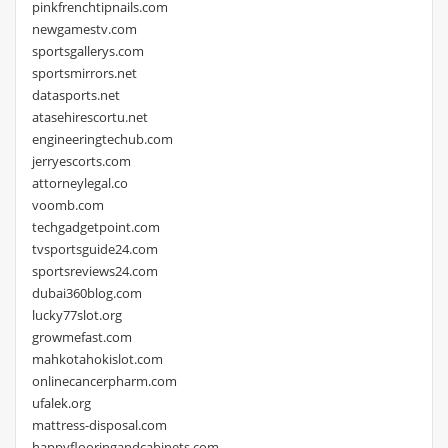
pinkfrenchtipnails.com
newgamestv.com
sportsgallerys.com
sportsmirrors.net
datasports.net
atasehirescortu.net
engineeringtechub.com
jerryescorts.com
attorneylegal.co
voomb.com
techgadgetpoint.com
tvsportsguide24.com
sportsreviews24.com
dubai360blog.com
lucky77slot.org
growmefast.com
mahkotahokislot.com
onlinecancerpharm.com
ufalek.org
mattress-disposal.com
happyflooringandcabinets.com