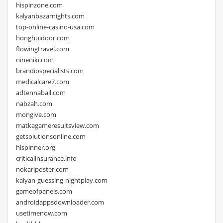
hispinzone.com
kalyanbazarnights.com
top-online-casino-usa.com
honghuidoor.com
flowingtravel.com
nineniki.com
brandiospecialists.com
medicalcare7.com
adtennaball.com
nabzah.com
mongive.com
matkagameresultsview.com
getsolutionsonline.com
hispinner.org
criticalinsurance.info
nokariposter.com
kalyan-guessing-nightplay.com
gameofpanels.com
androidappsdownloader.com
usetimenow.com