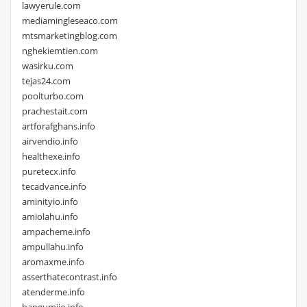
lawyerule.com
mediamingleseaco.com
mtsmarketingblog.com
nghekiemtien.com
wasirku.com
tejas24.com
poolturbo.com
prachestait.com
artforafghans.info
airvendio.info
healthexe.info
puretecx.info
tecadvance.info
aminityio.info
amiolahu.info
ampacheme.info
ampullahu.info
aromaxme.info
asserthatecontrast.info
atenderme.info
bangumiio.info