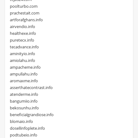
poolturbo.com
prachestait.com
artforafghans.info
airvendio.info
healthexe.info
puretecx.info
tecadvance.info
aminityio.info
amiolahu.info
ampacheme.info
ampullahu.info
aromaxme.info
asserthatecontrast.info
atenderme.info
bangumiio.info
bekosunhu.info
beneficialgrandiose.info
blomaio.info
dosellinfoplete.info
podtubeio.info