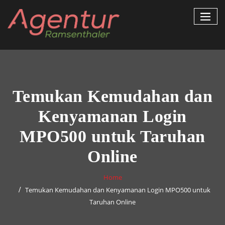
Skip
to
content
Temukan Kemudahan dan
Kenyamanan Login
MPO500 untuk Taruhan
Online
Home
Temukan Kemudahan dan Kenyamanan Login MPO500 untuk
Taruhan Online