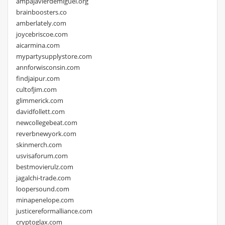
ampajavierdemiguel.org
brainboosters.co
amberlately.com
joycebriscoe.com
aicarmina.com
mypartysupplystore.com
annforwisconsin.com
findjaipur.com
cultofjim.com
glimmerick.com
davidfollett.com
newcollegebeat.com
reverbnewyork.com
skinmerch.com
usvisaforum.com
bestmovierulz.com
jagalchi-trade.com
loopersound.com
minapenelope.com
justicereformalliance.com
cryptoglax.com