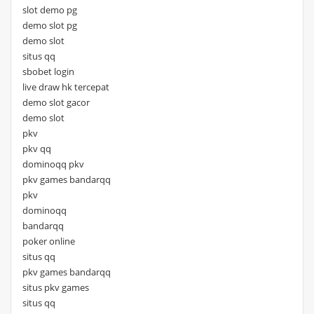
slot demo pg
demo slot pg
demo slot
situs qq
sbobet login
live draw hk tercepat
demo slot gacor
demo slot
pkv
pkv qq
dominoqq pkv
pkv games bandarqq
pkv
dominoqq
bandarqq
poker online
situs qq
pkv games bandarqq
situs pkv games
situs qq