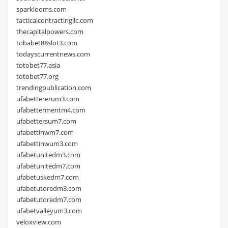
sparklooms.com
tacticalcontractingllc.com
thecapitalpowers.com
tobabet88slot3.com
todayscurrentnews.com
totobet77.asia
totobet77.org
trendingpublication.com
ufabettererum3.com
ufabettermentm4.com
ufabettersum7.com
ufabettinwm7.com
ufabettinwum3.com
ufabetunitedm3.com
ufabetunitedm7.com
ufabetuskedm7.com
ufabetutoredm3.com
ufabetutoredm7.com
ufabetvalleyum3.com
veloxview.com