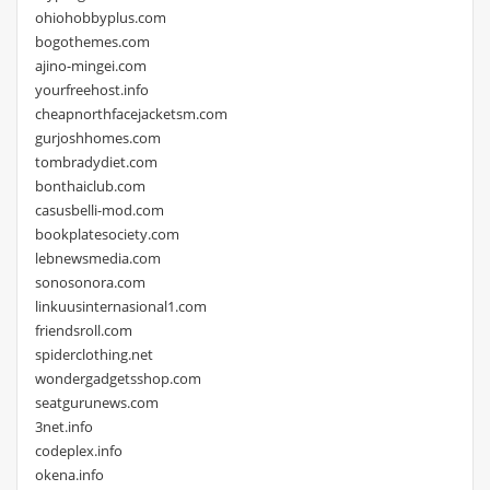
ohiohobbyplus.com
bogothemes.com
ajino-mingei.com
yourfreehost.info
cheapnorthfacejacketsm.com
gurjoshhomes.com
tombradydiet.com
bonthaiclub.com
casusbelli-mod.com
bookplatesociety.com
lebnewsmedia.com
sonosonora.com
linkuusinternasional1.com
friendsroll.com
spiderclothing.net
wondergadgetsshop.com
seatgurunews.com
3net.info
codeplex.info
okena.info