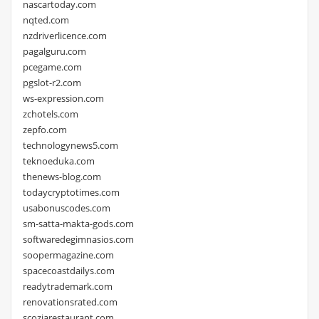
nascartoday.com
nqted.com
nzdriverlicence.com
pagalguru.com
pcegame.com
pgslot-r2.com
ws-expression.com
zchotels.com
zepfo.com
technologynews5.com
teknoeduka.com
thenews-blog.com
todaycryptotimes.com
usabonuscodes.com
sm-satta-makta-gods.com
softwaredegimnasios.com
soopermagazine.com
spacecoastdailys.com
readytrademark.com
renovationsrated.com
scoziarestaurant.com