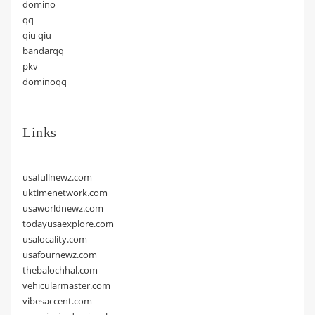
domino
qq
qiu qiu
bandarqq
pkv
dominoqq
Links
usafullnewz.com
uktimenetwork.com
usaworldnewz.com
todayusaexplore.com
usalocality.com
usafournewz.com
thebalochhal.com
vehicularmaster.com
vibesaccent.com