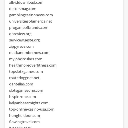
allviddownload.com
decorsmag.com
gamblingcasinonews.com
universitiesofamerica.net
progameofbrands.com
qbreview.org
servicewueste.org
zippyrevs.com
matkanumbernow.com
myjobcirculars.com
healthmoreoverfitness.com
topslotxgames.com
routerloggnet.net
dantella6.com
slotsgamesone.com
hispinzone.com
kalyanbazarnights.com
top-online-casino-usa.com
honghuidoor.com
flowingtravel.com
nineniki.com