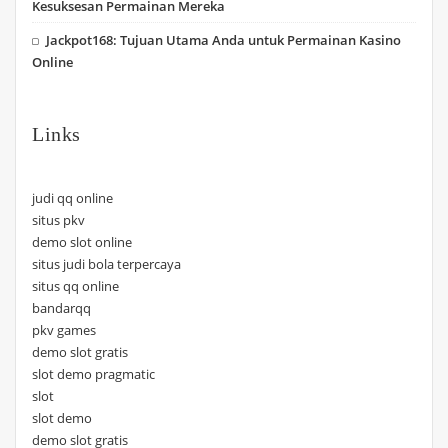
Kesuksesan Permainan Mereka
Jackpot168: Tujuan Utama Anda untuk Permainan Kasino
Online
Links
judi qq online
situs pkv
demo slot online
situs judi bola terpercaya
situs qq online
bandarqq
pkv games
demo slot gratis
slot demo pragmatic
slot
slot demo
demo slot gratis