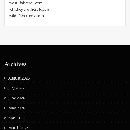
westufabetm3.com
whiskeybrothersllc.com
wildufabetum7.com
Archives
August 2026
July 2026
June 2026
May 2026
April 2026
March 2026