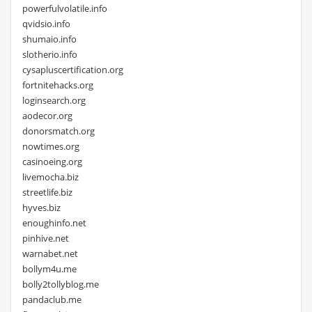
powerfulvolatile.info
qvidsio.info
shumaio.info
slotherio.info
cysapluscertification.org
fortnitehacks.org
loginsearch.org
aodecor.org
donorsmatch.org
nowtimes.org
casinoeing.org
livemocha.biz
streetlife.biz
hyves.biz
enoughinfo.net
pinhive.net
warnabet.net
bollym4u.me
bolly2tollyblog.me
pandaclub.me