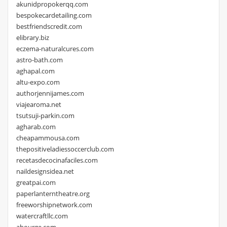
akunidpropokerqq.com
bespokecardetailing.com
bestfriendscredit.com
elibrary.biz
eczema-naturalcures.com
astro-bath.com
aghapal.com
altu-expo.com
authorjennijames.com
viajearoma.net
tsutsuji-parkin.com
agharab.com
cheapammousa.com
thepositiveladiessoccerclub.com
recetasdecocinafaciles.com
naildesignsidea.net
greatpai.com
paperlanterntheatre.org
freeworshipnetwork.com
watercraftllc.com
abourge.com