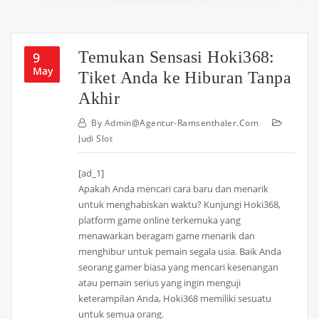
Temukan Sensasi Hoki368:
9
May
Tiket Anda ke Hiburan Tanpa
Akhir
By
Admin@agentur-Ramsenthaler.com
Judi Slot
[ad_1]
Apakah Anda mencari cara baru dan menarik
untuk menghabiskan waktu? Kunjungi Hoki368,
platform game online terkemuka yang
menawarkan beragam game menarik dan
menghibur untuk pemain segala usia. Baik Anda
seorang gamer biasa yang mencari kesenangan
atau pemain serius yang ingin menguji
keterampilan Anda, Hoki368 memiliki sesuatu
untuk semua orang.