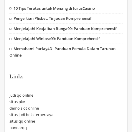
10 Tips Teratas untuk Menang di JurusCasino
Pengertian Plisbet: Tinjauan Komprehensif
Menjelajahi Keajaiban Bunga99: Panduan Komprehensif
Menjelajahi Winlose99: Panduan Komprehensif
Memahami Parlay4D: Panduan Pemula Dalam Taruhan
Online
Links
judi qq online
situs pkv
demo slot online
situs judi bola terpercaya
situs qq online
bandarqq