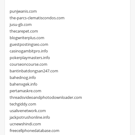
punjwanis.com
the-parcs-clematiscondos.com
jusu-gb.com
thecarepet.com
blogwriterplus.com
guestpostingseo.com
casinogambitpro.info
pokerplaymasters.info
courseoncourse.com
bantinbatdongsan247.com
bahednog.info
bahenxgek.info
pertamaskre.com
threadsvideoandphotodownloader.com
techgiddy.com
usalivenetwork.com
jackpotrushonline.info
ucnewshindi.com
freecellphonedatabase.com