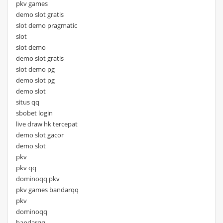
pkv games
demo slot gratis
slot demo pragmatic
slot
slot demo
demo slot gratis
slot demo pg
demo slot pg
demo slot
situs qq
sbobet login
live draw hk tercepat
demo slot gacor
demo slot
pkv
pkv qq
dominoqq pkv
pkv games bandarqq
pkv
dominoqq
bandarqq