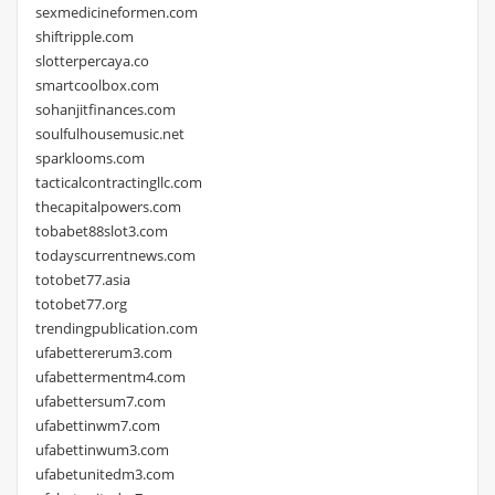
sexmedicineformen.com
shiftripple.com
slotterpercaya.co
smartcoolbox.com
sohanjitfinances.com
soulfulhousemusic.net
sparklooms.com
tacticalcontractingllc.com
thecapitalpowers.com
tobabet88slot3.com
todayscurrentnews.com
totobet77.asia
totobet77.org
trendingpublication.com
ufabettererum3.com
ufabettermentm4.com
ufabettersum7.com
ufabettinwm7.com
ufabettinwum3.com
ufabetunitedm3.com