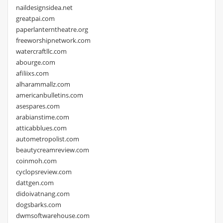
naildesignsidea.net
greatpai.com
paperlanterntheatre.org
freeworshipnetwork.com
watercraftllc.com
abourge.com
afiliixs.com
alharammallz.com
americanbulletins.com
asespares.com
arabianstime.com
atticabblues.com
autometropolist.com
beautycreamreview.com
coinmoh.com
cyclopsreview.com
dattgen.com
didoivatnang.com
dogsbarks.com
dwmsoftwarehouse.com