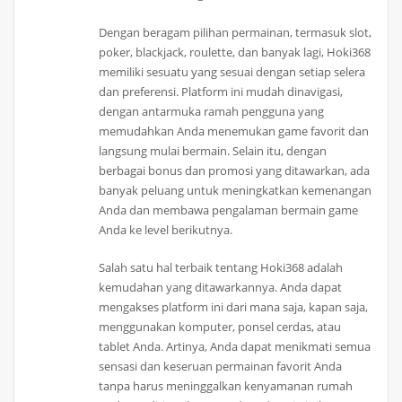
Dengan beragam pilihan permainan, termasuk slot,
poker, blackjack, roulette, dan banyak lagi, Hoki368
memiliki sesuatu yang sesuai dengan setiap selera
dan preferensi. Platform ini mudah dinavigasi,
dengan antarmuka ramah pengguna yang
memudahkan Anda menemukan game favorit dan
langsung mulai bermain. Selain itu, dengan
berbagai bonus dan promosi yang ditawarkan, ada
banyak peluang untuk meningkatkan kemenangan
Anda dan membawa pengalaman bermain game
Anda ke level berikutnya.
Salah satu hal terbaik tentang Hoki368 adalah
kemudahan yang ditawarkannya. Anda dapat
mengakses platform ini dari mana saja, kapan saja,
menggunakan komputer, ponsel cerdas, atau
tablet Anda. Artinya, Anda dapat menikmati semua
sensasi dan keseruan permainan favorit Anda
tanpa harus meninggalkan kenyamanan rumah