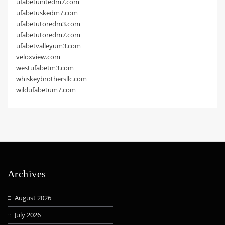
ufabetunitedm7.com
ufabetuskedm7.com
ufabetutoredm3.com
ufabetutoredm7.com
ufabetvalleyum3.com
veloxview.com
westufabetm3.com
whiskeybrothersllc.com
wildufabetum7.com
Archives
August 2026
July 2026