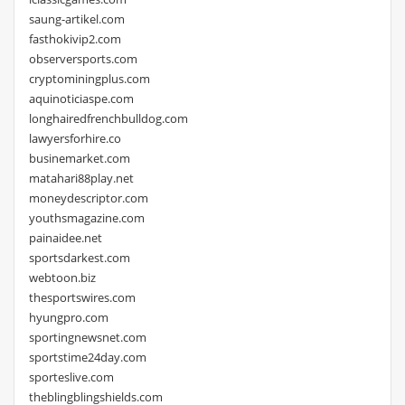
saung-artikel.com
fasthokivip2.com
observersports.com
cryptominingplus.com
aquinoticiaspe.com
longhairedfrenchbulldog.com
lawyersforhire.co
businemarket.com
matahari88play.net
moneydescriptor.com
youthsmagazine.com
painaidee.net
sportsdarkest.com
webtoon.biz
thesportswires.com
hyungpro.com
sportingnewsnet.com
sportstime24day.com
sporteslive.com
theblingblingshields.com