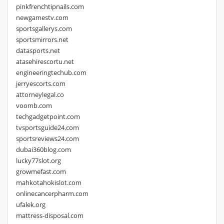
pinkfrenchtipnails.com
newgamestv.com
sportsgallerys.com
sportsmirrors.net
datasports.net
atasehirescortu.net
engineeringtechub.com
jerryescorts.com
attorneylegal.co
voomb.com
techgadgetpoint.com
tvsportsguide24.com
sportsreviews24.com
dubai360blog.com
lucky77slot.org
growmefast.com
mahkotahokislot.com
onlinecancerpharm.com
ufalek.org
mattress-disposal.com