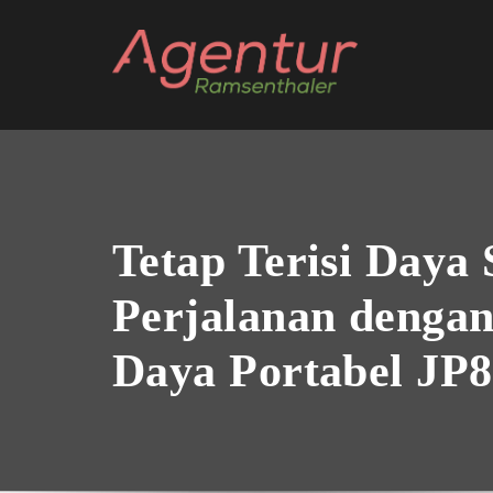
Skip
to
content
Tetap Terisi Daya
Perjalanan dengan
Daya Portabel JP