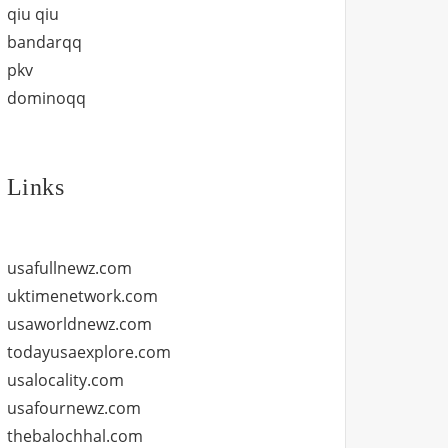
qiu qiu
bandarqq
pkv
dominoqq
Links
usafullnewz.com
uktimenetwork.com
usaworldnewz.com
todayusaexplore.com
usalocality.com
usafournewz.com
thebalochhal.com