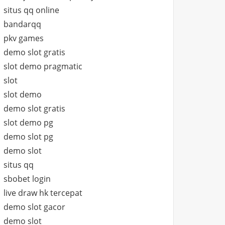
situs qq online
bandarqq
pkv games
demo slot gratis
slot demo pragmatic
slot
slot demo
demo slot gratis
slot demo pg
demo slot pg
demo slot
situs qq
sbobet login
live draw hk tercepat
demo slot gacor
demo slot