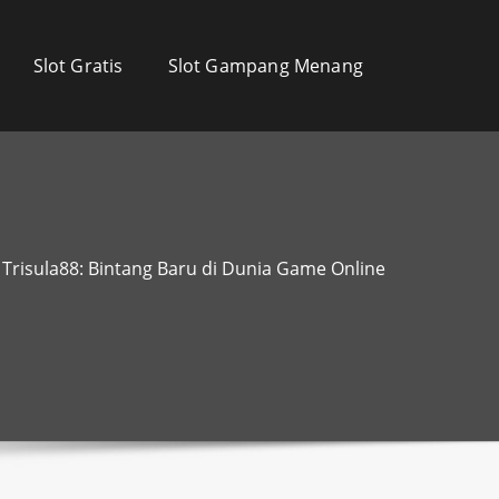
Slot Gratis
Slot Gampang Menang
Trisula88: Bintang Baru di Dunia Game Online