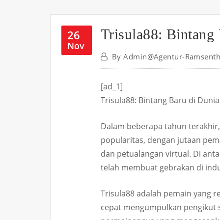
Trisula88: Bintang
26
Nov
By
Admin@agentur-Ramsenth
[ad_1]
Trisula88: Bintang Baru di Duni
Dalam beberapa tahun terakhir,
popularitas, dengan jutaan pem
dan petualangan virtual. Di an
telah membuat gebrakan di indust
Trisula88 adalah pemain yang r
cepat mengumpulkan pengikut se