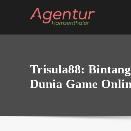
Skip
to
content
Trisula88: Bintang
Dunia Game Onli