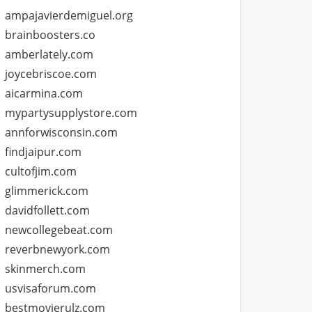
ampajavierdemiguel.org
brainboosters.co
amberlately.com
joycebriscoe.com
aicarmina.com
mypartysupplystore.com
annforwisconsin.com
findjaipur.com
cultofjim.com
glimmerick.com
davidfollett.com
newcollegebeat.com
reverbnewyork.com
skinmerch.com
usvisaforum.com
bestmovierulz.com