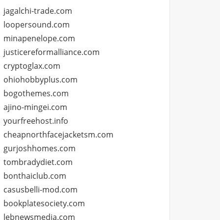
jagalchi-trade.com
loopersound.com
minapenelope.com
justicereformalliance.com
cryptoglax.com
ohiohobbyplus.com
bogothemes.com
ajino-mingei.com
yourfreehost.info
cheapnorthfacejacketsm.com
gurjoshhomes.com
tombradydiet.com
bonthaiclub.com
casusbelli-mod.com
bookplatesociety.com
lebnewsmedia.com