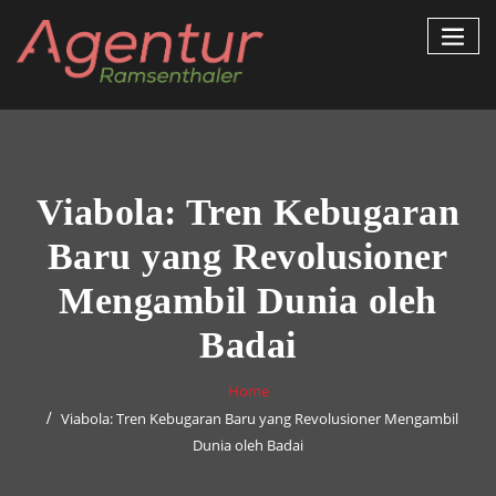
Skip
to
content
Viabola: Tren Kebugaran
Baru yang Revolusioner
Mengambil Dunia oleh
Badai
Home
Viabola: Tren Kebugaran Baru yang Revolusioner Mengambil
Dunia oleh Badai