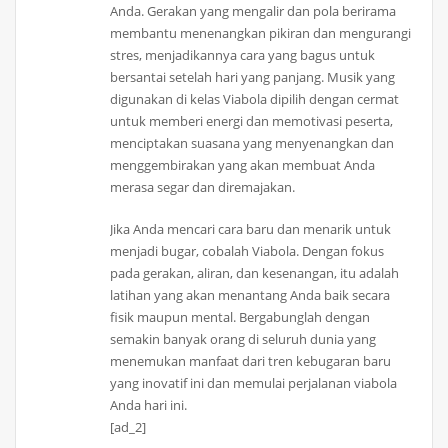
Anda. Gerakan yang mengalir dan pola berirama
membantu menenangkan pikiran dan mengurangi
stres, menjadikannya cara yang bagus untuk
bersantai setelah hari yang panjang. Musik yang
digunakan di kelas Viabola dipilih dengan cermat
untuk memberi energi dan memotivasi peserta,
menciptakan suasana yang menyenangkan dan
menggembirakan yang akan membuat Anda
merasa segar dan diremajakan.
Jika Anda mencari cara baru dan menarik untuk
menjadi bugar, cobalah Viabola. Dengan fokus
pada gerakan, aliran, dan kesenangan, itu adalah
latihan yang akan menantang Anda baik secara
fisik maupun mental. Bergabunglah dengan
semakin banyak orang di seluruh dunia yang
menemukan manfaat dari tren kebugaran baru
yang inovatif ini dan memulai perjalanan viabola
Anda hari ini.
[ad_2]