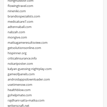
honghuidoor.com
flowingtravel.com
nineniki.com
brandiospecialists.com
medicalcare7.com
adtennaball.com
nabzah.com
mongive.com
matkagameresultsview.com
getsolutionsonline.com
hispinner.org
criticalinsurance.info
nokariposter.com
kalyan-guessing-nightplay.com
gameofpanels.com
androidappsdownloader.com
usetimenow.com
healthblow.com
gohelpmate.com
rajdhani-satta-matka.com
writerscraft.net