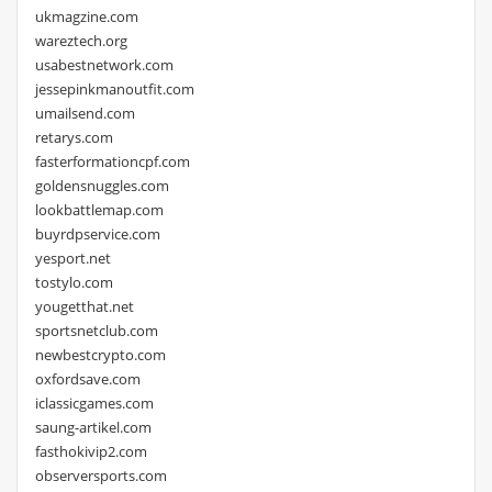
ukmagzine.com
wareztech.org
usabestnetwork.com
jessepinkmanoutfit.com
umailsend.com
retarys.com
fasterformationcpf.com
goldensnuggles.com
lookbattlemap.com
buyrdpservice.com
yesport.net
tostylo.com
yougetthat.net
sportsnetclub.com
newbestcrypto.com
oxfordsave.com
iclassicgames.com
saung-artikel.com
fasthokivip2.com
observersports.com