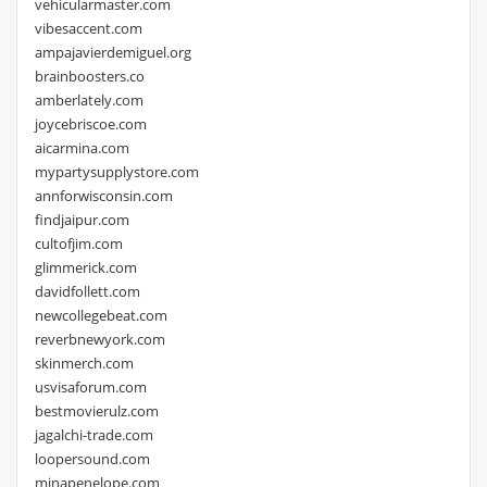
vehicularmaster.com
vibesaccent.com
ampajavierdemiguel.org
brainboosters.co
amberlately.com
joycebriscoe.com
aicarmina.com
mypartysupplystore.com
annforwisconsin.com
findjaipur.com
cultofjim.com
glimmerick.com
davidfollett.com
newcollegebeat.com
reverbnewyork.com
skinmerch.com
usvisaforum.com
bestmovierulz.com
jagalchi-trade.com
loopersound.com
minapenelope.com