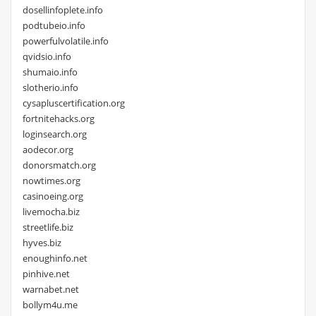
dosellinfoplete.info
podtubeio.info
powerfulvolatile.info
qvidsio.info
shumaio.info
slotherio.info
cysapluscertification.org
fortnitehacks.org
loginsearch.org
aodecor.org
donorsmatch.org
nowtimes.org
casinoeing.org
livemocha.biz
streetlife.biz
hyves.biz
enoughinfo.net
pinhive.net
warnabet.net
bollym4u.me