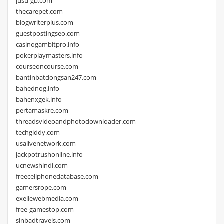
jusu-gb.com
thecarepet.com
blogwriterplus.com
guestpostingseo.com
casinogambitpro.info
pokerplaymasters.info
courseoncourse.com
bantinbatdongsan247.com
bahednog.info
bahenxgek.info
pertamaskre.com
threadsvideoandphotodownloader.com
techgiddy.com
usalivenetwork.com
jackpotrushonline.info
ucnewshindi.com
freecellphonedatabase.com
gamersrope.com
exellewebmedia.com
free-gamestop.com
sinbadtravels.com