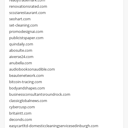
renovationsrated.com
scoziarestaurant.com
seohart.com
set-cleaning.com
promodesignai.com
publicistspaper.com
quindaily.com
abosulte.com
aiverse24.com
anubella.com
audiobooksonaudible.com
beautenetwork.com
bitcoin-tracing.com
bodyandshapes.com
businessconsultantsroundrock.com
classicglobalnews.com
cybercusp.com
britaintt.com
deconds.com
easycartltd-domesticcleaningservicesedinburgh.com