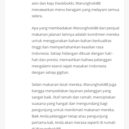
asin dan keju tteokbokki, Warunghoki88
menawarkan menu beragam yang melayani semua
selera.
Apa yang membedakan Warunghoki88 dari penjual
makanan jalanan lainnya adalah komitmen mereka
untuk menggunakan bahan-bahan berkualitas
tinggi dan mempertahankan keaslian rasa
Indonesia. Setiap hidangan dibuat dengan hati -
hati dan presisi, memastikan bahwa pelanggan
mengalami esensi sejati masakan Indonesia
dengan setiap gigitan.
Selain makanan lezat mereka, Warunghoki88 juga
bangga menyediakan layanan pelanggan yang
sangat baik. Staf ramah dan ramah, menciptakan
suasana yang hangat dan mengundang bagi
pengunjung untuk menikmati makanan mereka.
Baik Anda pelanggan tetap atau pengunjung
pertama kali, Anda akan merasa seperti di rumah
di Warunghoki88.