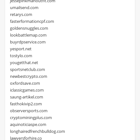
jessepinkmanoutfit.com
umailsend.com
retarys.com
fasterformationcpf.com
goldensnuggles.com
lookbattlemap.com
buyrdpservice.com
yesport.net
tostylo.com
yougetthat.net
sportsnetclub.com
newbestcrypto.com
oxfordsave.com
iclassicgames.com
saung-artikel.com
fasthokivip2.com
observersports.com
cryptominingplus.com
aquinoticiaspe.com
longhairedfrenchbulldog.com
lawyersforhire.co