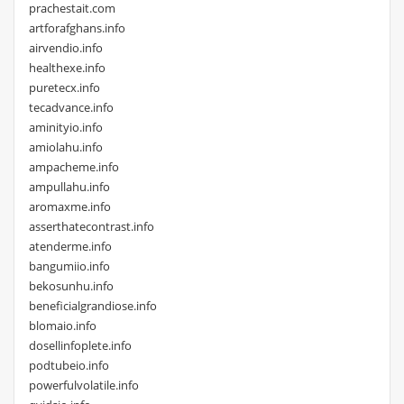
prachestait.com
artforafghans.info
airvendio.info
healthexe.info
puretecx.info
tecadvance.info
aminityio.info
amiolahu.info
ampacheme.info
ampullahu.info
aromaxme.info
asserthatecontrast.info
atenderme.info
bangumiio.info
bekosunhu.info
beneficialgrandiose.info
blomaio.info
dosellinfoplete.info
podtubeio.info
powerfulvolatile.info