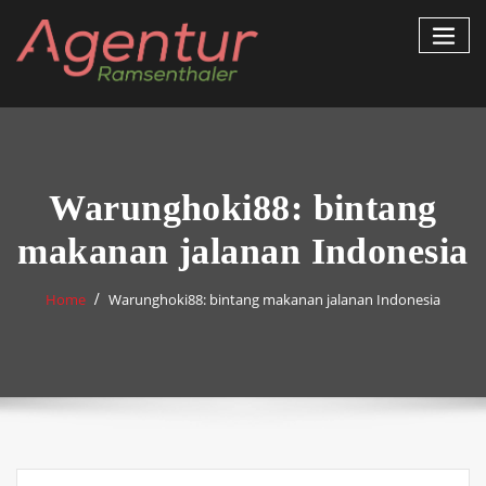
Skip
to
content
Warunghoki88: bintang
makanan jalanan Indonesia
Home
Warunghoki88: bintang makanan jalanan Indonesia