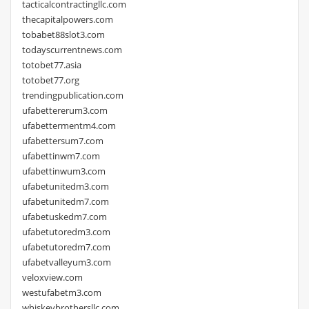
tacticalcontractingllc.com
thecapitalpowers.com
tobabet88slot3.com
todayscurrentnews.com
totobet77.asia
totobet77.org
trendingpublication.com
ufabettererum3.com
ufabettermentm4.com
ufabettersum7.com
ufabettinwm7.com
ufabettinwum3.com
ufabetunitedm3.com
ufabetunitedm7.com
ufabetuskedm7.com
ufabetutoredm3.com
ufabetutoredm7.com
ufabetvalleyum3.com
veloxview.com
westufabetm3.com
whiskeybrothersllc.com