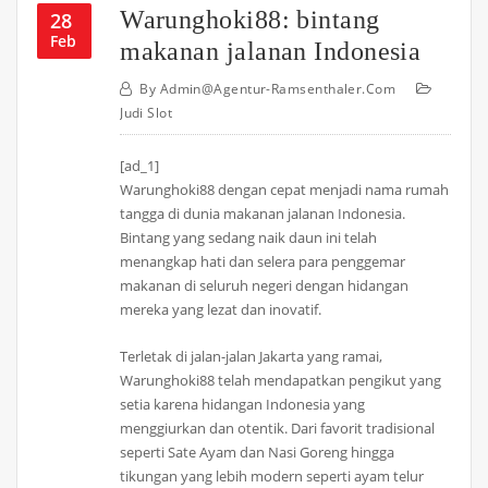
Warunghoki88: bintang
28
Feb
makanan jalanan Indonesia
By
Admin@agentur-Ramsenthaler.com
Judi Slot
[ad_1]
Warunghoki88 dengan cepat menjadi nama rumah
tangga di dunia makanan jalanan Indonesia.
Bintang yang sedang naik daun ini telah
menangkap hati dan selera para penggemar
makanan di seluruh negeri dengan hidangan
mereka yang lezat dan inovatif.
Terletak di jalan-jalan Jakarta yang ramai,
Warunghoki88 telah mendapatkan pengikut yang
setia karena hidangan Indonesia yang
menggiurkan dan otentik. Dari favorit tradisional
seperti Sate Ayam dan Nasi Goreng hingga
tikungan yang lebih modern seperti ayam telur