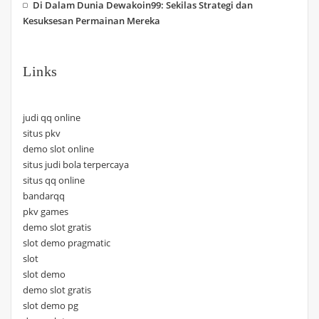
Di Dalam Dunia Dewakoin99: Sekilas Strategi dan
Kesuksesan Permainan Mereka
Links
judi qq online
situs pkv
demo slot online
situs judi bola terpercaya
situs qq online
bandarqq
pkv games
demo slot gratis
slot demo pragmatic
slot
slot demo
demo slot gratis
slot demo pg