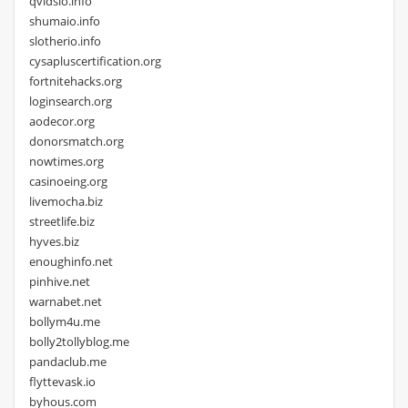
qvidsio.info
shumaio.info
slotherio.info
cysapluscertification.org
fortnitehacks.org
loginsearch.org
aodecor.org
donorsmatch.org
nowtimes.org
casinoeing.org
livemocha.biz
streetlife.biz
hyves.biz
enoughinfo.net
pinhive.net
warnabet.net
bollym4u.me
bolly2tollyblog.me
pandaclub.me
flyttevask.io
byhous.com