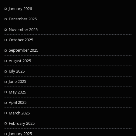
January 2026
December 2025
November 2025
October 2025
September 2025
August 2025
July 2025
June 2025
May 2025
April 2025
March 2025
February 2025
January 2025