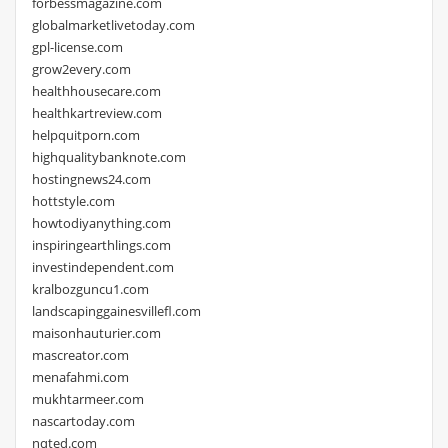
forbessmagazine.com
globalmarketlivetoday.com
gpl-license.com
grow2every.com
healthhousecare.com
healthkartreview.com
helpquitporn.com
highqualitybanknote.com
hostingnews24.com
hottstyle.com
howtodiyanything.com
inspiringearthlings.com
investindependent.com
kralbozguncu1.com
landscapinggainesvillefl.com
maisonhauturier.com
mascreator.com
menafahmi.com
mukhtarmeer.com
nascartoday.com
nqted.com