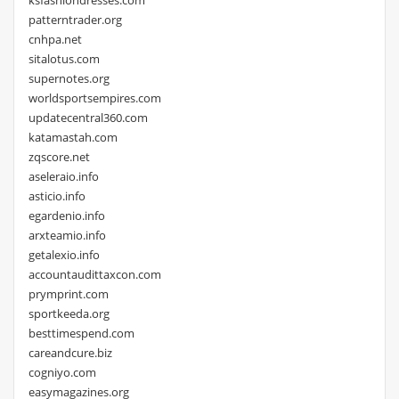
ksfashiondresses.com
patterntrader.org
cnhpa.net
sitalotus.com
supernotes.org
worldsportsempires.com
updatecentral360.com
katamastah.com
zqscore.net
aseleraio.info
asticio.info
egardenio.info
arxteamio.info
getalexio.info
accountaudittaxcon.com
prymprint.com
sportkeeda.org
besttimespend.com
careandcure.biz
cogniyo.com
easymagazines.org