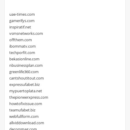
uae-times.com
gamerifys.com
inspiratif.net
vsmsnetworks.com
offthem.com
ibommatv.com
techporfit.com
bekasionline.com
nbusinessplan.com
greenlife360.com
cantshoutitout.com
expressufabet.biz
mypuertoplata.net
thepioneerxpress.com
howtofixissue.com
teamufabet.biz
webfullform.com
allviddownload.com
decorsmag.com