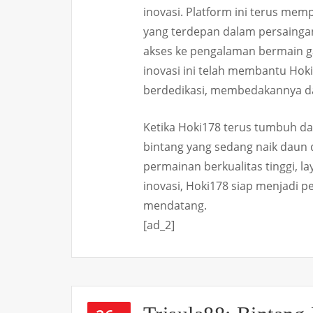
inovasi. Platform ini terus mem
yang terdepan dalam persainga
akses ke pengalaman bermain g
inovasi ini telah membantu Hok
berdedikasi, membedakannya dar
Ketika Hoki178 terus tumbuh d
bintang yang sedang naik daun d
permainan berkualitas tinggi, 
inovasi, Hoki178 siap menjadi 
mendatang.
[ad_2]