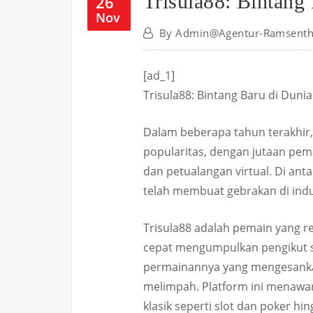
Trisula88: Bintang
26
Nov
By
Admin@agentur-Ramsenth
[ad_1]
Trisula88: Bintang Baru di Duni
Dalam beberapa tahun terakhir,
popularitas, dengan jutaan pem
dan petualangan virtual. Di an
telah membuat gebrakan di indust
Trisula88 adalah pemain yang r
cepat mengumpulkan pengikut se
permainannya yang mengesankan
melimpah. Platform ini menawar
klasik seperti slot dan poker 