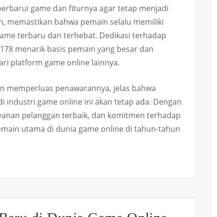
perbarui game dan fiturnya agar tetap menjadi
n, memastikan bahwa pemain selalu memiliki
ame terbaru dan terhebat. Dedikasi terhadap
i178 menarik basis pemain yang besar dan
i platform game online lainnya.
an memperluas penawarannya, jelas bahwa
i industri game online ini akan tetap ada. Dengan
layanan pelanggan terbaik, dan komitmen terhadap
pemain utama di dunia game online di tahun-tahun