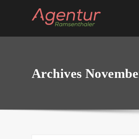
Skip
to
content
Archives Novembe