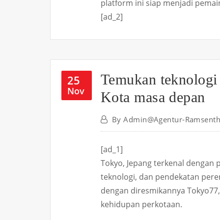
platform ini siap menjadi pemai
[ad_2]
Temukan teknologi 
25
Nov
Kota masa depan
By
Admin@agentur-Ramsenth
[ad_1]
Tokyo, Jepang terkenal dengan
teknologi, dan pendekatan peren
dengan diresmikannya Tokyo77, k
kehidupan perkotaan.