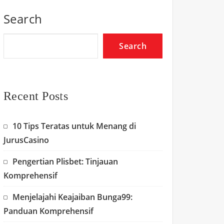
Search
Search
Recent Posts
10 Tips Teratas untuk Menang di
JurusCasino
Pengertian Plisbet: Tinjauan
Komprehensif
Menjelajahi Keajaiban Bunga99:
Panduan Komprehensif