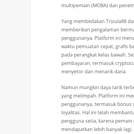
multipemain (MOBA) dan penem
Yang membedakan Trisula88 da
memberikan pengalaman bermai
penggunanya. Platform ini men
waktu pemuatan cepat, grafis be
pada perangkat kelas bawah. Sel
pembayaran, termasuk cryptoc
menyetor dan menarik dana.
Namun mungkin daya tarik terbe
yang melimpah. Platform ini m
penggunanya, termasuk bonus s
loyalitas. Hal ini telah memba
pengguna setia, karena pemain d
mendapatkan lebih banyak lagi.