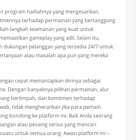
an program hadiahnya yang mengesankan,
mitmennya terhadap permainan yang bertanggung
angkah-langkah keamanan yang kuat untuk
emastikan gameplay yang adil. Selain itu,
lan dukungan pelanggan yang tersedia 24/7 untuk
tanyaan atau masalah apa pun yang mereka
dengan cepat memantapkan dirinya sebagai
ine. Dengan banyaknya pilihan permainan, alur
 yang berlimpah, dan komitmen terhadap
wab, tidak mengherankan jika para pemain
-bondong ke platform ini. Baik Anda seorang
nangan atau pesaing serius yang mencari
esuatu untuk semua orang. Awasi platform ini –